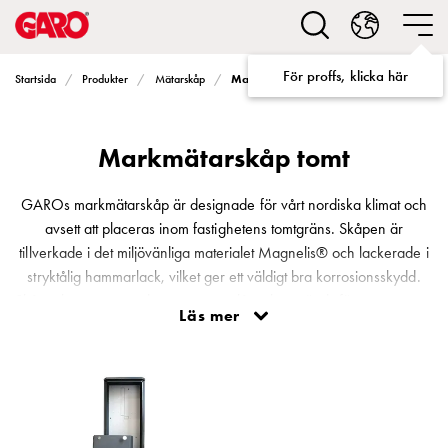
Lösningar
för
Elbilsladdning
För proffs, klicka här
Markmätarskåp tomt
Startsida
Produkter
Mätarskåp
villa
Elbilsladdning
bostadsrättsförening
Markmätarskåp tomt
Elbilsladdning
företag
Elbilsladdning
GAROs markmätarskåp är designade för vårt nordiska klimat och
publika
avsett att placeras inom fastighetens tomtgräns. Skåpen är
miljöer
tillverkade i det miljövänliga materialet Magnelis® och lackerade i
Marina
stryktålig hammarlack, vilket ger ett väldigt bra korrosionsskydd.
Villan
Skåpet levereras med en montageplåt och används för montage av
Läs mer
Campingplatser
egen anpassad utrustning. Som tillbehör finns fäste för montage
Motorvärmare
mot vägg samt stativ för tillfällig uppställning.
Tung
fordonstrafik
Produkter
Laddboxar