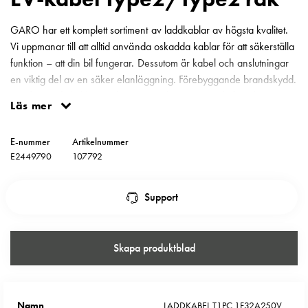
Motorvärmare
Laddstationer
GARO har ett komplett sortiment av laddkablar av högsta kvalitet.
(AC)
Vi uppmanar till att alltid använda oskadda kablar för att säkerställa
Laddstationer
funktion – att din bil fungerar. Dessutom är kabel och anslutningar
43kW
en viktig del av en säker elanläggning. Förebyggande brandskydd.
(AC)
Här finner du kablar med öppen ände, att använda för utbyte av
Läs mer
Mätarskåp
laddkablar där laddaren har en fast monterad kabel. Att utföra
Camping
arbetet med att byta ut en kabel kräver nödvändig kännedom. Vid
E-nummer
Artikelnummer
Marina
minsta tvekan, -kontakta en behörig elinstallatör. Laddkabel typ1 bil
E2449790
107792
Energimätare
- typ2 stolpe 1-fas 32A 230V 6 meter rak kabel.
för
solceller,
Support
hem
och
fastigheter
Skapa produktblad
Laddkabel
Laddstation
RAPID
Namn
LADDKABEL T1PC 1F32A250V