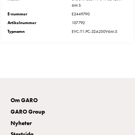
Betalstationer
6M S
Support
E-nummer
E2449790
Hitta
återförsäljare
Artikelnummer
107792
Kunskap
Typnamn
EVC-T1-PC-32A250V6M-S
Ordlista
elbilsladdning
Skillnaden
på
AC-
och
DC
laddning
Varför
Om GARO
ska
du
GARO Group
ladda
Nyheter
i
laddbox
Startsida