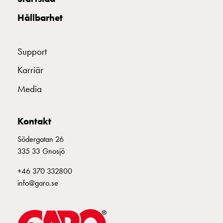
och
Hållbarhet
inte
i
vägguttag?
Support
Välj
rätt
Karriär
laddbox
Media
till
din
elbil
Kontakt
Standarder
och
Södergatan 26
certifikat
335 33 Gnosjö
för
+46 370 332800
laddboxar
info@garo.se
Guide:
Installera
laddboxar
till