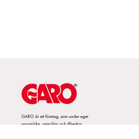
GARO är ett företag, som under eget
varumärke, utvecklar och tillverkar
innovativa produkter och system för
elinstallationsmarknaden. GARO har ett