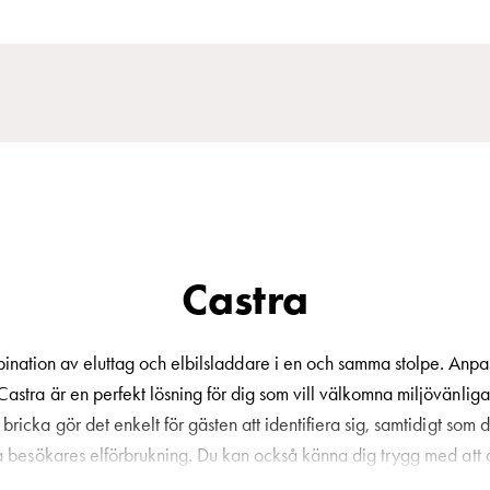
Castra
ination av eluttag och elbilsladdare i en och samma stolpe. Anp
Castra är en perfekt lösning för dig som vill välkomna miljövänliga
 bricka gör det enkelt för gästen att identifiera sig, samtidigt so
na besökares elförbrukning. Du kan också känna dig trygg med att 
behörig åtkomst och för att öka bekvämligheten ytterligare går det äv