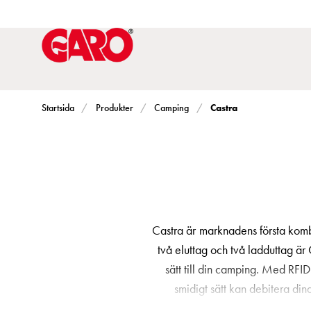
Lösningar
för
Elbilsladdning
villa
Elbilsladdning
bostadsrättsförening
Castra
Startsida
Produkter
Camping
Elbilsladdning
företag
Elbilsladdning
publika
miljöer
Marina
Castra är marknadens första komb
Villan
två eluttag och två ladduttag är 
Campingplatser
sätt till din camping. Med RFID
Motorvärmare
smidigt sätt kan debitera di
Tung
låsfunktion för att förhindra o