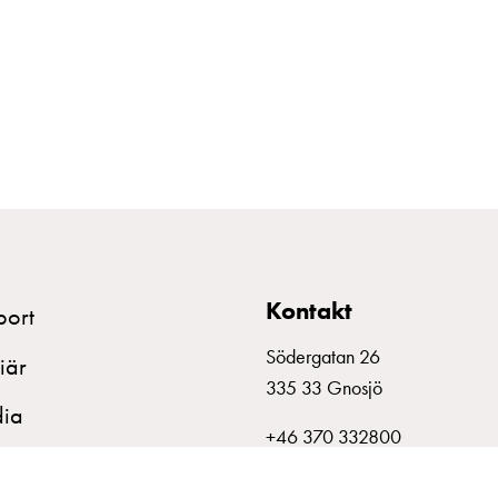
Kontakt
port
Södergatan 26
iär
335 33 Gnosjö
ia
+46 370 332800
info@garo.se