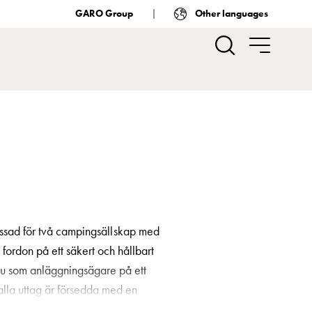
GARO Group
Other languages
assad för två campingsällskap med
 fordon på ett säkert och hållbart
m du som anläggningsägare på ett
alla uttag är försedda med en
en att ansluta dricksvatten till