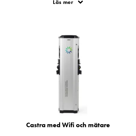
Läs mer
 enkelt en smart, hållbar och enkel lösning för både anläggningsä
Castra med Wifi och mätare