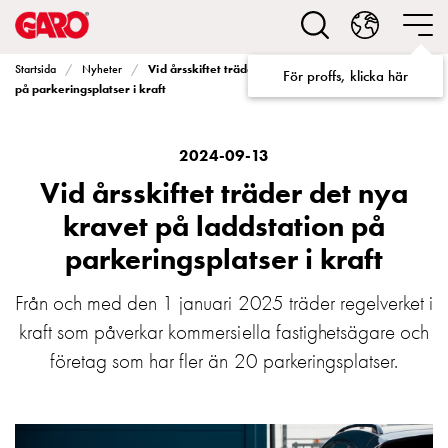
Lösningar
för
Elbilsladdning
Vid årsskiftet träder det nya kravet på laddstation
Startsida
Nyheter
För proffs, klicka här
villa
på parkeringsplatser i kraft
Elbilsladdning
bostadsrättsförening
Elbilsladdning
2024-09-13
företag
Vid årsskiftet träder det nya
Elbilsladdning
kravet på laddstation på
publika
parkeringsplatser i kraft
miljöer
Marina
Villan
Från och med den 1 januari 2025 träder regelverket i
Campingplatser
kraft som påverkar kommersiella fastighetsägare och
Motorvärmare
företag som har fler än 20 parkeringsplatser.
Tung
fordonstrafik
Produkter
Laddboxar