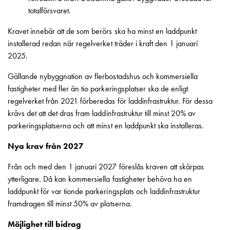
Betalstationer
totalförsvaret.
Support
Hitta
Kravet innebär att de som berörs ska ha minst en laddpunkt
återförsäljare
installerad redan när regelverket träder i kraft den 1 januari
Kunskap
2025.
Ordlista
elbilsladdning
Gällande nybyggnation av flerbostadshus och kommersiella
Skillnaden
fastigheter med fler än tio parkeringsplatser ska de enligt
på
regelverket från 2021 förberedas för laddinfrastruktur. För dessa
AC-
krävs det att det dras fram laddinfrastruktur till minst 20% av
och
parkeringsplatserna och att minst en laddpunkt ska installeras.
DC
Nya krav från 2027
laddning
Varför
Från och med den 1 januari 2027 föreslås kraven att skärpas
ska
ytterligare. Då kan kommersiella fastigheter behöva ha en
du
laddpunkt för var tionde parkeringsplats och laddinfrastruktur
ladda
framdragen till minst 50% av platserna.
i
laddbox
Möjlighet till bidrag