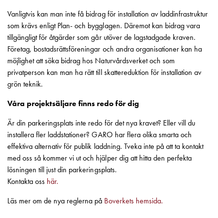
och
Vanligtvis kan man inte få bidrag för installation av laddinfrastruktur
inte
som krävs enligt Plan- och bygglagen. Däremot kan bidrag vara
i
tillgängligt för åtgärder som går utöver de lagstadgade kraven.
vägguttag?
Företag, bostadsrättsföreningar och andra organisationer kan ha
Välj
möjlighet att söka bidrag hos Naturvårdsverket och som
rätt
privatperson kan man ha rätt till skattereduktion för installation av
laddbox
grön teknik.
till
din
Våra projektsäljare finns redo för dig
elbil
Standarder
Är din parkeringsplats inte redo för det nya kravet? Eller vill du
och
installera fler laddstationer? GARO har flera olika smarta och
certifikat
effektiva alternativ för publik laddning. Tveka inte på att ta kontakt
för
med oss så kommer vi ut och hjälper dig att hitta den perfekta
laddboxar
lösningen till just din parkeringsplats.
Guide:
Kontakta oss
här.
Installera
Läs mer om de nya reglerna på
Boverkets hemsida.
laddboxar
till