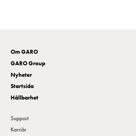
din
bostadsrättsförening
Vad
är
destinationsladdning?
Ladda
elbilen
Om GARO
i
GARO Group
oväder
Att
Nyheter
tänka
Startsida
på
inför
Hållbarhet
installation
av
laddbox
Support
hemma
Karriär
Elbilen