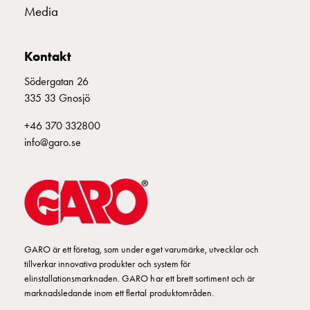
som
Media
energicentral:
En
introduktion
Kontakt
till
Södergatan 26
V2X,
335 33 Gnosjö
V2G,
V2H
+46 370 332800
och
info@garo.se
V2L
Från
trädet
till
GARO
Entity
GARO är ett företag, som under eget varumärke, utvecklar och
–
tillverkar innovativa produkter och system för
GAROs
elinstallationsmarknaden. GARO har ett brett sortiment och är
resa
marknadsledande inom ett flertal produktområden.
inom