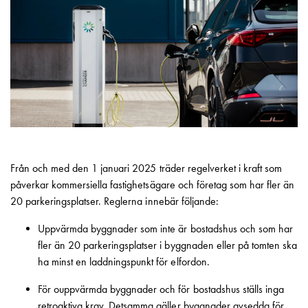
Motorvärmare
Laddstationer
(AC)
Laddstationer
43kW
(AC)
Mätarskåp
Camping
Marina
Energimätare
Från och med den 1 januari 2025 träder regelverket i kraft som
för
påverkar kommersiella fastighetsägare och företag som har fler än
solceller,
20 parkeringsplatser. Reglerna innebär följande:
hem
och
Uppvärmda byggnader som inte är bostadshus och som har
fastigheter
fler än 20 parkeringsplatser i byggnaden eller på tomten ska
Laddkabel
ha minst en laddningspunkt för elfordon.
Laddstation
För ouppvärmda byggnader och för bostadshus ställs inga
RAPID
retroaktiva krav. Detsamma gäller byggnader avsedda för