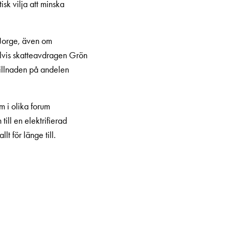
sk vilja att minska
i Norge, även om
elvis skatteavdragen Grön
killnaden på andelen
m i olika forum
till en elektrifierad
lt för länge till.