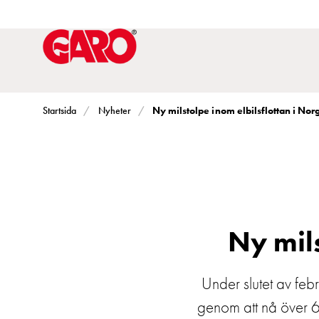
Lösningar
för
Elbilsladdning
villa
Elbilsladdning
bostadsrättsförening
Ny milstolpe inom elbilsflottan i Nor
Startsida
Nyheter
Elbilsladdning
företag
Elbilsladdning
publika
miljöer
Marina
Ny mils
Villan
Campingplatser
Under slutet av feb
Motorvärmare
genom att nå över 60
Tung