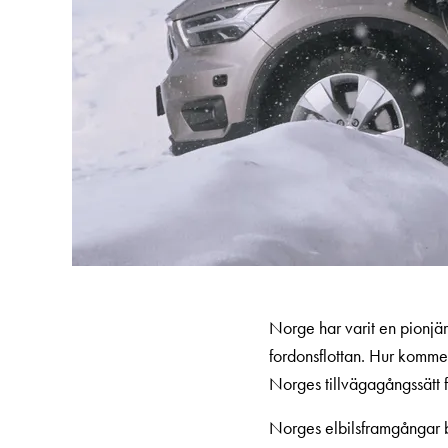
och
fastigheter
Laddkabel
Laddstation
RAPID
Betalstationer
Support
Hitta
återförsäljare
Kunskap
Ordlista
elbilsladdning
Norge har varit en pionjär
Skillnaden
fordonsflottan. Hur kommer
på
Norges tillvägagångssätt f
AC-
Norges elbilsframgångar be
och