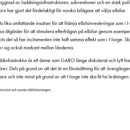
yggnad av laddningsinfrastrukturen, subventioner och en stark politi
rn har gjort det fördelaktigt för norska bilägare att välja elbilar.
its lika omfattande insatser för att främja elbilsinvesteringar som 
ssa åtgärder för att stimulera efterfrågan på elbilar genom exemp
rots det så har incitamenten inte haft samma effekt som i Norge. S
jer sig också markant mellan länderna.
dinfrastruktur är ett ämne som GARO länge diskuterat och lyft fra
er. Dels på grund av att det är en förutsättning för att övergången 
are och inte minst på grund av att Norge inte ska få ha ledningen al
mission och norska elbilsföreningen.