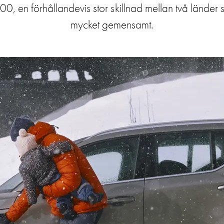
00, en förhållandevis stor skillnad mellan två länder
mycket gemensamt.