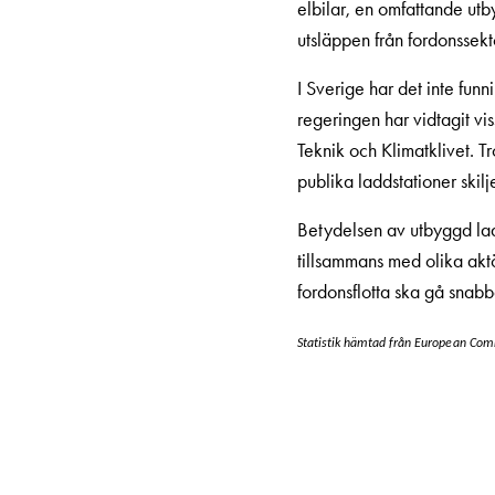
elbilar, en omfattande utb
DC
utsläppen från fordonssekto
laddning
Varför
I Sverige har det inte funn
ska
regeringen har vidtagit vi
du
Teknik och Klimatklivet. T
ladda
publika laddstationer skil
i
Betydelsen av utbyggd lad
laddbox
tillsammans med olika aktör
och
fordonsflotta ska gå snabb
inte
i
Statistik hämtad från European Com
vägguttag?
Välj
rätt
laddbox
till