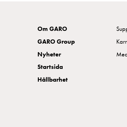
din
elbil
Standarder
och
Om GARO
Sup
certifikat
GARO Group
Karr
för
laddboxar
Nyheter
Med
Guide:
Startsida
Installera
laddboxar
Hållbarhet
till
din
bostadsrättsförening
Vad
är
destinationsladdning?