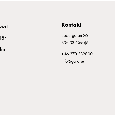
Kontakt
port
Södergatan 26
iär
335 33 Gnosjö
ia
+46 370 332800
info@garo.se