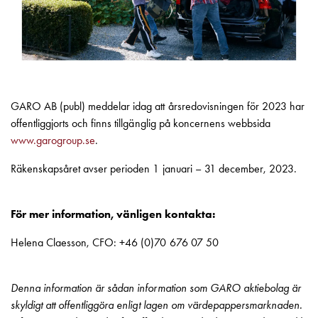
Motorvärmare
Laddstationer
(AC)
Laddstationer
43kW
(AC)
GARO AB (publ) meddelar idag att årsredovisningen för 2023 har
Mätarskåp
offentliggjorts och finns tillgänglig på koncernens webbsida
Camping
www.garogroup.se
.
Marina
Energimätare
Räkenskapsåret avser perioden 1 januari – 31 december, 2023.
för
solceller,
För mer information, vänligen kontakta:
hem
och
Helena Claesson, CFO: +46 (0)70 676 07 50
fastigheter
Laddkabel
Laddstation
Denna information är sådan information som GARO aktiebolag är
RAPID
skyldigt att offentliggöra enligt lagen om värdepappersmarknaden.