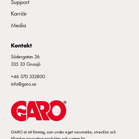
Support
och
inte
Karriär
i
Media
vägguttag?
Välj
rätt
Kontakt
laddbox
till
Södergatan 26
din
335 33 Gnosjö
elbil
+46 370 332800
Standarder
info@garo.se
och
certifikat
för
laddboxar
Guide:
Installera
laddboxar
GARO är ett företag, som under eget varumärke, utvecklar och
till
tillverkar innovativa produkter och system för