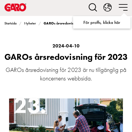
Lösningar
för
Elbilsladdning
För proffs, klicka här
GAROs årsredovisning för 2023
Startsida
Nyheter
villa
Elbilsladdning
bostadsrättsförening
Elbilsladdning
2024-04-10
företag
GAROs årsredovisning för 2023
Elbilsladdning
publika
GAROs årsredovisning för 2023 är nu tillgänglig på
miljöer
koncernens webbsida.
Marina
Villan
Campingplatser
Motorvärmare
Tung
fordonstrafik
Produkter
Laddboxar