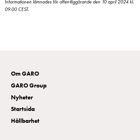
Betalstationer
Informationen lämnades för offentliggörande den 10 april 2024 kl.
Support
09.00 CEST.
Hitta
återförsäljare
Kunskap
Ordlista
elbilsladdning
Skillnaden
på
AC-
Om GARO
och
DC
GARO Group
laddning
Nyheter
Varför
ska
Startsida
du
Hållbarhet
ladda
i
laddbox