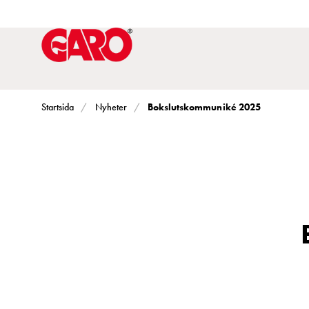
Lösningar
för
Elbilsladdning
villa
Elbilsladdning
bostadsrättsförening
Bokslutskommuniké 2025
Startsida
Nyheter
Elbilsladdning
företag
Elbilsladdning
publika
miljöer
Marina
Villan
Campingplatser
Motorvärmare
Tung