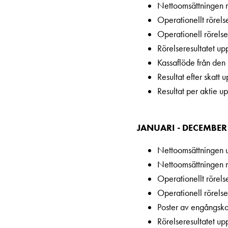
Nettoomsättningen 
DC
Operationellt rörels
laddning
Operationell rörelse
Varför
Rörelseresultatet up
ska
Kassaflöde från den
du
Resultat efter skatt 
ladda
Resultat per aktie u
i
laddbox
och
JANUARI - DECEMBER
inte
i
Nettoomsättningen u
vägguttag?
Nettoomsättningen 
Välj
Operationellt rörels
rätt
Operationell rörelse
laddbox
Poster av engångska
till
Rörelseresultatet up