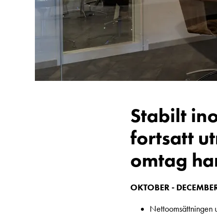
och
fastigheter
Laddkabel
Laddstation
RAPID
Betalstationer
Support
Hitta
Stabilt i
återförsäljare
Kunskap
fortsatt 
Ordlista
omtag har 
elbilsladdning
Skillnaden
på
OKTOBER - DECEMBE
AC-
Nettoomsättningen u
och