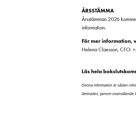
Ladda
ÅRSSTÄMMA
elbilen
Årsstämman 2026 kommer a
i
information.
oväder
Att
För mer information, 
tänka
Helena Claesson, CFO: 
på
inför
Läs hela bokslutsko
installation
av
Denna information är sådan info
laddbox
lämnades, genom ovanstående kon
hemma
Elbilen
som
energicentral:
En