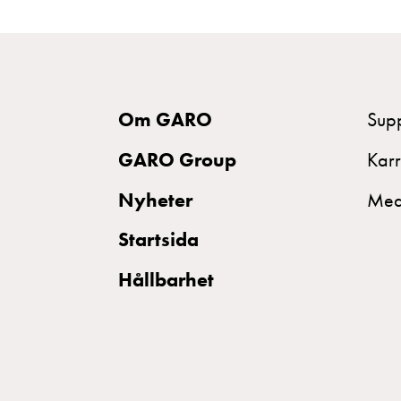
introduktion
till
V2X,
V2G,
V2H
Om GARO
Sup
och
GARO Group
Karr
V2L
Från
Nyheter
Med
trädet
Startsida
till
GARO
Hållbarhet
Entity
–
GAROs
resa
inom