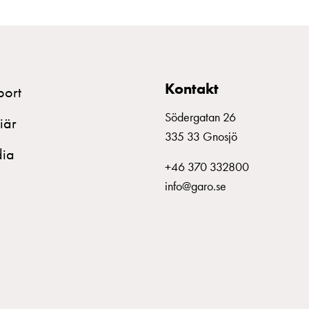
Kontakt
port
Södergatan 26
iär
335 33 Gnosjö
ia
+46 370 332800
info@garo.se