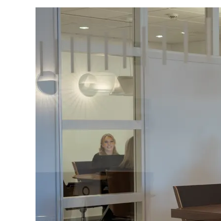
fordonstrafik
Produkter
Laddboxar
Motorvärmare
Laddstationer
(AC)
Laddstationer
43kW
(AC)
Mätarskåp
Camping
Marina
Energimätare
för
solceller,
hem