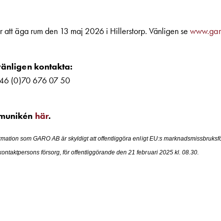
tt äga rum den 13 maj 2026 i Hillerstorp. Vänligen se
www.gar
vänligen kontakta:
+46 (0)70 676 07 50
mmunikén
här
.
rmation som GARO AB är skyldigt att offentliggöra enligt EU:s marknadsmissbruksf
taktpersons försorg, för offentliggörande den 21 februari 2025 kl. 08.30.