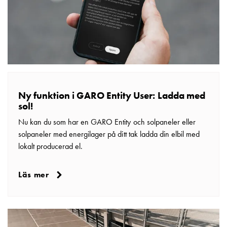
elbilsladdning
En
guide
till
elbilsladdning
För
proffs
GARO
Ny funktion i GARO Entity User: Ladda med
Group
sol!
Om
Nu kan du som har en GARO Entity och solpaneler eller
GARO
solpaneler med energilager på ditt tak ladda din elbil med
Nyheter
lokalt producerad el.
Hållbarhet
ISO
Läs mer
-
certifikat
Media
Karriär
Lediga