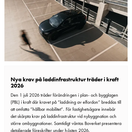
tjänster
Intresseanmälan
Vi
som
jobbar
på
GARO
Studentsida
Produkter
till
gymnasieskolor
Nya krav på laddinfrastruktur träder i kraft
Stories
2026
Integritetspolicy
Den 1 juli 2026 träder förändringen i plan- och bygglagen
Ladda
(PBL) i kraft där kravet på ”laddning av elfordon” breddas till
ner
att omfatta ”hållbar mobilitet”. För fastighetsägare innebär
Svenska
det skärpta krav på laddinfrastruktur vid nybyggnation och
English
större ombyggnationer. Samtidigt väntas Boverket presentera
detaljerade föreskrifter under hösten 2026.