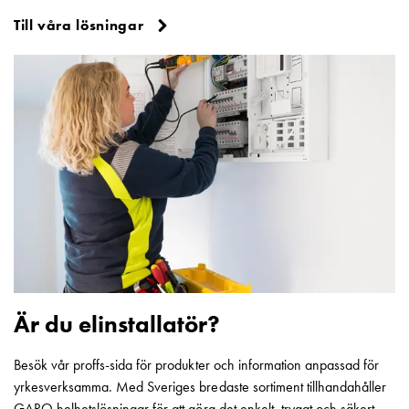
och
Till våra lösningar
inte
i
vägguttag?
Välj
rätt
laddbox
till
din
elbil
Standarder
och
certifikat
för
laddboxar
Är du elinstallatör?
Guide:
Installera
Besök vår proffs-sida för produkter och information anpassad för
laddboxar
yrkesverksamma. Med Sveriges bredaste sortiment tillhandahåller
till
GARO helhetslösningar för att göra det enkelt, tryggt och säkert