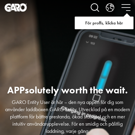
Lösningar
för
Elbilsladdning
För proffs, klicka här
villa
Elbilsladdning
bostadsrättsförening
Elbilsladdning
företag
Elbilsladdning
publika
miljöer
Marina
APPsolutely worth the wait.
Villan
Campingplatser
GARO Entity User är här – den nya appen för dig som
Motorvärmare
använder laddboxen GARO Entity. Utvecklad på en modern
Tung
plattform för bättre prestanda, ökad stabilitet och en mer
fordonstrafik
intuitiv användarupplevelse. För en smidig och pålitlig
Produkter
laddning, varje gång.
Laddboxar