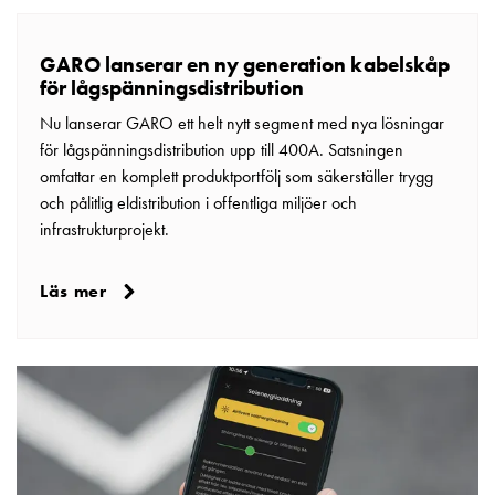
som
energicentral:
En
GARO lanserar en ny generation kabelskåp
introduktion
för lågspänningsdistribution
till
Nu lanserar GARO ett helt nytt segment med nya lösningar
V2X,
för lågspänningsdistribution upp till 400A. Satsningen
V2G,
omfattar en komplett produktportfölj som säkerställer trygg
V2H
och pålitlig eldistribution i offentliga miljöer och
och
infrastrukturprojekt.
V2L
Från
Läs mer
trädet
till
GARO
Entity
–
GAROs
resa
inom