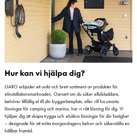
Betalstationer
Support
Hitta
återförsäljare
Kunskap
Ordlista
elbilsladdning
Skillnaden
på
AC-
Hur kan vi hjälpa dig?
och
DC
GARO erbjuder ett unikt och brett sortiment av produkter för
laddning
elinstallationsmarknaden. Oavsett om du söker elbilsladdare,
Varför
behöver tillfällig el till din byggarbetsplats, eller vill ha smarta
ska
lösningar för camping och marina, har vi rätt lösning för dig. Vi
du
hjälper dig att skapa trygga och elsäkra lösningar för din fastighet
ladda
– designade för att möta morgondagens behov och säkerställa en
i
hållbar framtid.
laddbox