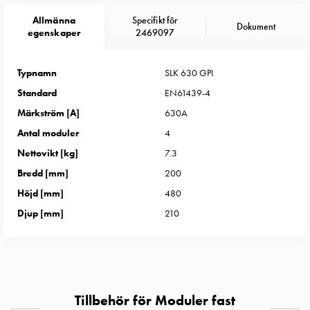
Entity
Heat
Allmänna
Specifikt för
Dokument
egenskaper
2469097
Entity
Heat
med
Typnamn
SLK 630 GPI
mätning
Standard
EN61439-4
Entity
Märkström [A]
630A
Heat
Antal moduler
4
utan
mätning
Nettovikt [kg]
7.3
Kompaktuttag
Bredd [mm]
200
MELN
Höjd [mm]
480
Tid
Djup [mm]
210
och
temperaturstyrda
uttag
Kosterstolpar
Koster
Tillbehör för Moduler fast
två