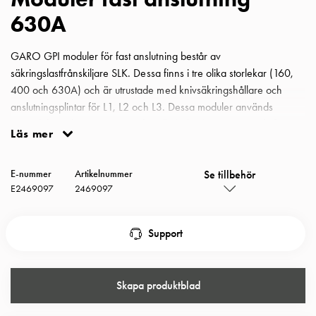
Insatser
630A
Bil
Insatser
GARO GPI moduler för fast anslutning består av
Schuko/Uttag
säkringslastfrånskiljare SLK. Dessa finns i tre olika storlekar (160,
Insatsplåtar
400 och 630A) och är utrustade med knivsäkringshållare och
PN100
anslutningsplintar för L1, L2 och L3. Dessa moduler används
Insatser
normalt för vidarematning med jordkabel och är anpassade för
Camping
Läs mer
enkel montering i GARO GPI-centraler. Modul för fast anslutning
Insatser
630A
Bil
Se tillbehör
E-nummer
Artikelnummer
Gctrl
E2469097
2469097
Insatser
Camping
Support
Gctrl
Tillbehör
och
montagedelar
Skapa produktblad
PN100