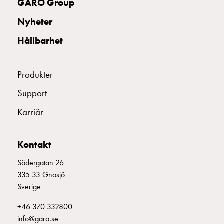
GARO Group
montagedelar
Nyheter
Kabelskåp
Kabelskåp
Hållbarhet
utan
mätning
Tomt
Produkter
kabelskåp
Support
Kabelskåp
norm
Karriär
Kabelskåp
för
mätare
Kontakt
och
Södergatan 26
reservkraft
335 33 Gnosjö
Kabelskåp
Sverige
för
mätare
+46 370 332800
Fördelningsskåp
info@garo.se