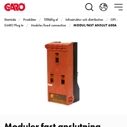
Produkter
Installationsprodukter
Eluttag
Startsida
Produkter
Tillfällig el
Infrastruktur och distribution
GPI -
motorvärmare,
MODUL FAST ANSLUT 630A
GARO Plug In
Modules fixed connection
camping
och
marin
Eluttag
motorvärmare
och
camping
PN100
Kapslingar
PN100
Plintprofiler
Fundament
och
stolpar
Moduler fast anslutning
PN100