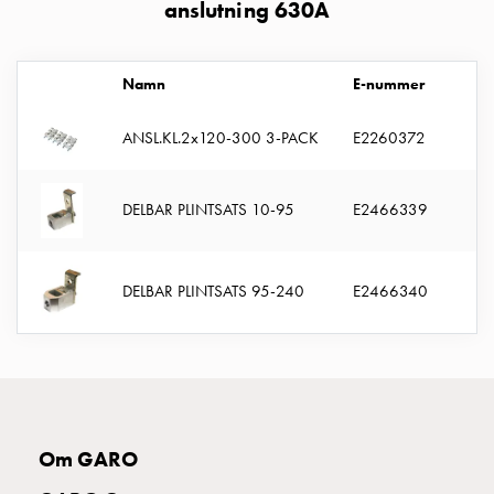
anslutning 630A
uttag
Koster
tre
Namn
E-nummer
A
uttag
Koster
ANSL.KL.2x120-300 3-PACK
E2260372
1
fyra
uttag
Kosterstolpar
DELBAR PLINTSATS 10-95
E2466339
3
belysning
Infrastruktur
och
DELBAR PLINTSATS 95-240
E2466340
3
eldistribution
Lågspänningsfördelning
Kabelskåp
med
skensystem
Säkringslastfrånskiljare
Om GARO
Tillbehör
och