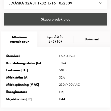
Entity
ELVÄSKA 32A JF 1x32 1x16 10x230V
Heat
Entity
Heat
Skapa produktblad
med
mätning
Entity
Allmänna
Specifikt för
Dokument
egenskaper
2469109
Heat
utan
mätning
Standard
EN61439-3
Kompaktuttag
Kortslutningsström [kA]
10kA
MELN
Frekvens [Hz]
50Hz
Tid
Märkström [A]
32A
och
temperaturstyrda
Märkspänning [V AC]
230/400V AC
uttag
Energimätare
Nej
Kosterstolpar
Skyddsklass [IP]
IP44
Koster
två