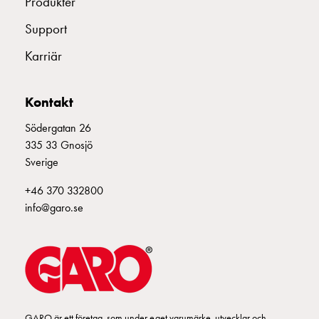
Produkter
Kabelskåp
E-
Support
mobility
Karriär
utan
mätning
Central
Kontakt
GCS
Slutfördelningsskåp
Södergatan 26
MS
335 33 Gnosjö
Byggsystem
Sverige
GCS
+46 370 332800
Profiler
info@garo.se
GCS
Mittprofil
Bakplåt
GCS
Montageplåtar
GCS
Dörrar
GARO är ett företag, som under eget varumärke, utvecklar och