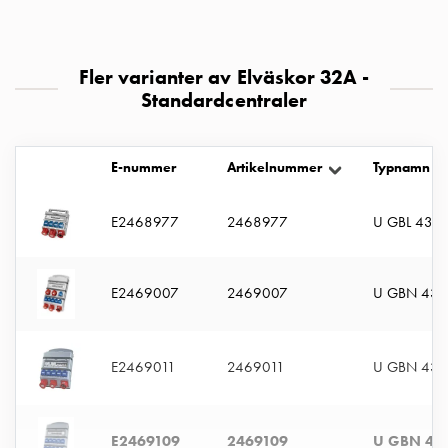
uttag
Koster
tre
Fler varianter av Elväskor 32A -
uttag
Standardcentraler
Koster
fyra
uttag
E-nummer
Artikelnummer
Typnamn
Kosterstolpar
belysning
E2468977
2468977
U GBL 432
Infrastruktur
och
eldistribution
E2469007
2469007
U GBN 432
Lågspänningsfördelning
Kabelskåp
med
E2469011
2469011
U GBN 432
skensystem
Säkringslastfrånskiljare
Tillbehör
E2469109
2469109
U GBN 432
och