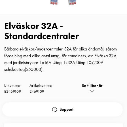
Insatser
Bil
Insatser
Elväskor 32A -
Schuko/Uttag
Insatsplåtar
Standardcentraler
PN100
Insatser
Bärbara elväskor/undercentraler 32A för olika ändamål, såsom
Camping
fördelning med olika antal uttag, för containers, etc Elväska 32A
Insatser
med jordfelsbrytare 1x16A Uttag 1x32A Uttag 10x230V
Bil
schukouttag(355003).
Gctrl
Insatser
Se tillbehör
E-nummer
Artikelnummer
Camping
E2469109
2469109
Gctrl
Tillbehör
och
Support
montagedelar
PN100