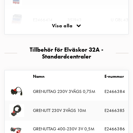
montagedelar
Kabelskåp
Kabelskåp
E2466414
351943
U GBL 432
Visa alla
utan
mätning
Tomt
E2466413
352425
U GBL 432
kabelskåp
Tillbehör för Elväskor 32A -
Kabelskåp
Standardcentraler
norm
Kabelskåp
Namn
E-nummer
för
mätare
och
GRENUTTAG 230V 3VÄGS 0,75M
E2466384
reservkraft
Kabelskåp
GRENUTT 230V 3VÄGS 10M
E2466385
för
mätare
Fördelningsskåp
GRENUTTAG 400-230V 3V 0,5M
E2466386