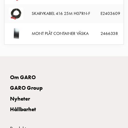
Fundament
och
SKARVKABEL 416 25M H07RN-F
E2403609
stolpar
Fördelningsskåp
mätare
MONT PLÅT CONTAINER VÄSKA
2466338
Gatubelysningsskåp
Gatubelysningsskåp
extern
matning
Gatubelysningsskåp
astro
Kabelskåp
Om GARO
E-
GARO Group
mobility
Kabelskåp
Nyheter
E-
Hållbarhet
mobility
med
mätning