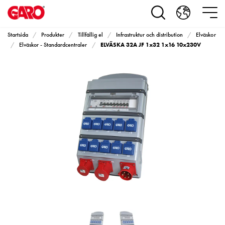
Produkter
Installationsprodukter
Eluttag
Startsida
Produkter
Tillfällig el
Infrastruktur och distribution
Elväskor
motorvärmare,
ELVÄSKA 32A JF 1x32 1x16 10x230V
Elväskor - Standardcentraler
camping
och
marin
Eluttag
motorvärmare
och
camping
PN100
Kapslingar
PN100
Plintprofiler
Fundament
och
stolpar
PN100