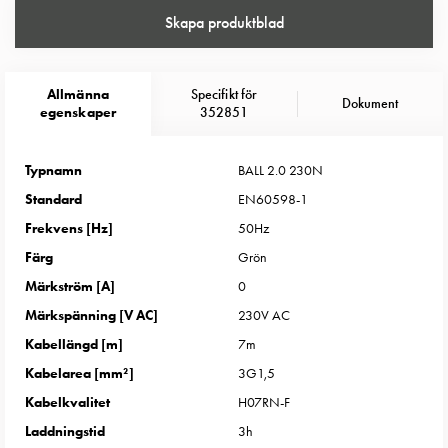
Entity
Skapa produktblad
Heat
Entity
Heat
Allmänna
Specifikt för
med
Dokument
egenskaper
352851
mätning
Entity
Typnamn
BALL 2.0 230N
Heat
utan
Standard
EN60598-1
mätning
Frekvens [Hz]
50Hz
Kompaktuttag
Färg
Grön
MELN
Märkström [A]
0
Tid
och
Märkspänning [V AC]
230V AC
temperaturstyrda
Kabellängd [m]
7m
uttag
Kabelarea [mm²]
3G1,5
Kosterstolpar
Kabelkvalitet
H07RN-F
Koster
Laddningstid
3h
två