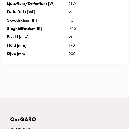
uttag
Ljuseffekt/Drifteffekt [W]
21W
Koster
Drifteffekt [VA]
27
tre
Skyddsklass [IP]
IP54
uttag
Slaghållfasthet [IK]
IK10
Koster
Bredd [mm]
210
fyra
uttag
Höjd [mm]
190
Kosterstolpar
Djup [mm]
200
belysning
Infrastruktur
och
eldistribution
Lågspänningsfördelning
Kabelskåp
med
skensystem
Säkringslastfrånskiljare
Om GARO
Tillbehör
och