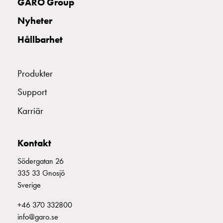
GARO Group
montagedelar
Nyheter
Kabelskåp
Kabelskåp
Hållbarhet
utan
mätning
Tomt
Produkter
kabelskåp
Support
Kabelskåp
norm
Karriär
Kabelskåp
för
mätare
Kontakt
och
Södergatan 26
reservkraft
335 33 Gnosjö
Kabelskåp
Sverige
för
mätare
+46 370 332800
Fördelningsskåp
info@garo.se