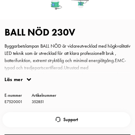
Insatser
Bil
Insatser
Schuko/Uttag
BALL NÖD 230V
Insatsplåtar
PN100
Byggarbetslampan BALL NÖD är vidareutvecklad med högkvalitativ
Insatser
LED teknik som är utvecklad för att klara professionellt bruk ,
Camping
batterifunktion, extremt stryktålig och minimal energiåtgång.EMC-
Insatser
typad och tredjepartscertifierad.Utrustad med
Bil
kabel,stickpropp,dubbla vägguttag,NiMh-batterier,integrerad
Gctrl
Läs mer
laddfunktion,2x60min batteribackup och integrerade
Insatser
indikationslampor för att säkerställa funktionen för användaren.
Camping
E-nummer
Artikelnummer
Nödlampa BALL 230V 2.0 (355053)
Gctrl
E7520001
352851
Tillbehör
och
Support
montagedelar
PN100