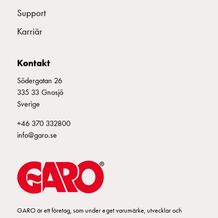
Fundament
Support
och
stolpar
Karriär
Fördelningsskåp
mätare
Gatubelysningsskåp
Kontakt
Gatubelysningsskåp
Södergatan 26
extern
335 33 Gnosjö
matning
Sverige
Gatubelysningsskåp
astro
+46 370 332800
Kabelskåp
info@garo.se
E-
mobility
Kabelskåp
E-
mobility
med
GARO är ett företag, som under eget varumärke, utvecklar och
mätning