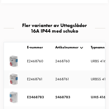
uttag
Koster
tre
uttag
Fler varianter av Uttagslådor
Koster
16A IP44 med schuko
fyra
uttag
Kosterstolpar
E-nummer
Artikelnummer
Typnamn
belysning
Infrastruktur
E2468760
2468760
URBS 416-6
och
eldistribution
Lågspänningsfördelning
Kabelskåp
E2468761
2468761
URBSS 416-
med
skensystem
Säkringslastfrånskiljare
E2468783
2468783
UMS 416-6
Tillbehör
och