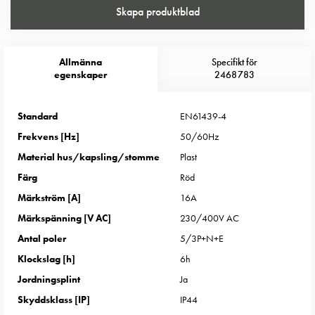
Entity
Skapa produktblad
Heat
Entity
Heat
Allmänna
Specifikt för
med
egenskaper
2468783
mätning
Entity
Standard
EN61439-4
Heat
Frekvens [Hz]
50/60Hz
utan
mätning
Material hus/kapsling/stomme
Plast
Kompaktuttag
Färg
Röd
MELN
Märkström [A]
16A
Tid
Märkspänning [V AC]
230/400V AC
och
temperaturstyrda
Antal poler
5/3P+N+E
uttag
Klockslag [h]
6h
Kosterstolpar
Jordningsplint
Ja
Koster
Skyddsklass [IP]
IP44
två