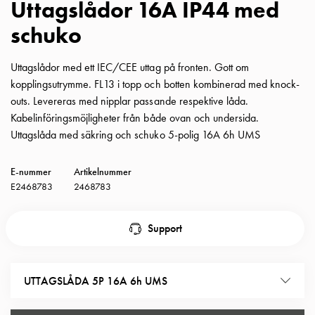
Uttagslådor 16A IP44 med
Insatser
schuko
Bil
Insatser
Schuko/Uttag
Uttagslådor med ett IEC/CEE uttag på fronten. Gott om
Insatsplåtar
kopplingsutrymme. FL13 i topp och botten kombinerad med knock-
PN100
outs. Levereras med nipplar passande respektive låda.
Insatser
Kabelinföringsmöjligheter från både ovan och undersida.
Camping
Uttagslåda med säkring och schuko 5-polig 16A 6h UMS
Insatser
Bil
E-nummer
Artikelnummer
Gctrl
E2468783
2468783
Insatser
Camping
Support
Gctrl
Tillbehör
och
UTTAGSLÅDA 5P 16A 6h UMS
montagedelar
PN100