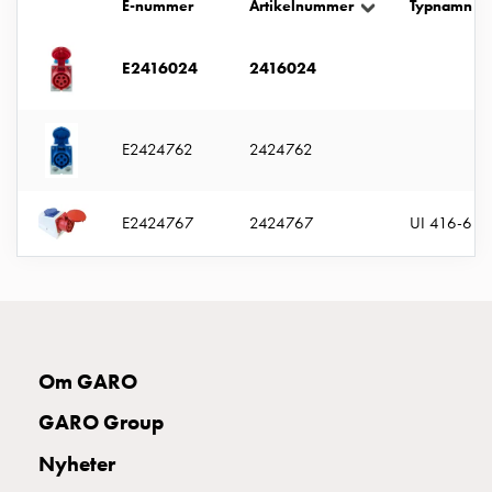
E-nummer
Artikelnummer
Typnamn
uttag
Koster
tre
E2416024
2416024
uttag
Koster
fyra
E2424762
2424762
uttag
Kosterstolpar
E2424767
2424767
UI 416-6 S
belysning
Infrastruktur
och
eldistribution
Lågspänningsfördelning
Kabelskåp
Om GARO
med
skensystem
GARO Group
Säkringslastfrånskiljare
Tillbehör
Nyheter
och