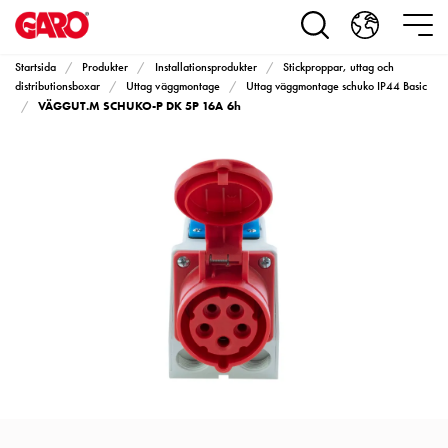
Produkter
Installationsprodukter
Eluttag
Startsida
Produkter
Installationsprodukter
Stickproppar, uttag och
motorvärmare,
distributionsboxar
Uttag väggmontage
Uttag väggmontage schuko IP44 Basic
VÄGGUT.M SCHUKO-P DK 5P 16A 6h
camping
och
marin
Eluttag
motorvärmare
och
camping
PN100
Kapslingar
PN100
Plintprofiler
Fundament
och
stolpar
PN100