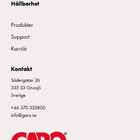
Hållbarhet
montagedelar
Kabelskåp
Kabelskåp
Produkter
utan
Support
mätning
Tomt
Karriär
kabelskåp
Kabelskåp
norm
Kontakt
Kabelskåp
Södergatan 26
för
335 33 Gnosjö
mätare
Sverige
och
reservkraft
+46 370 332800
Kabelskåp
info@garo.se
för
mätare
Fördelningsskåp