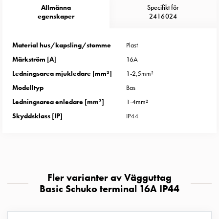
Entity
Allmänna
Specifikt för
Heat
egenskaper
2416024
Entity
Heat
Material hus/kapsling/stomme
Plast
med
Märkström [A]
16A
mätning
Entity
Ledningsarea mjukledare [mm²]
1-2,5mm²
Heat
Modelltyp
Bas
utan
Ledningsarea enledare [mm²]
1-4mm²
mätning
Skyddsklass [IP]
IP44
Kompaktuttag
MELN
Tid
och
temperaturstyrda
Fler varianter av Vägguttag
uttag
Basic Schuko terminal 16A IP44
Kosterstolpar
Koster
två