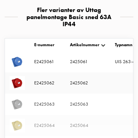
uttag
Fler varianter av Uttag
Koster
panelmontage Basic sned 63A
tre
IP44
uttag
Koster
fyra
E-nummer
Artikelnummer
Typnamn
uttag
Kosterstolpar
E2425061
2425061
UIS 263-6 
belysning
Infrastruktur
och
E2425062
2425062
eldistribution
Lågspänningsfördelning
Kabelskåp
E2425063
2425063
med
skensystem
Säkringslastfrånskiljare
E2425064
2425064
Tillbehör
och