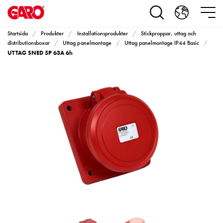
Produkter
Installationsprodukter
Eluttag
Startsida
Produkter
Installationsprodukter
Stickproppar, uttag och
motorvärmare,
distributionsboxar
Uttag panelmontage
Uttag panelmontage IP44 Basic
UTTAG SNED 5P 63A 6h
camping
och
marin
Eluttag
motorvärmare
och
camping
PN100
Kapslingar
PN100
Plintprofiler
Fundament
och
stolpar
PN100