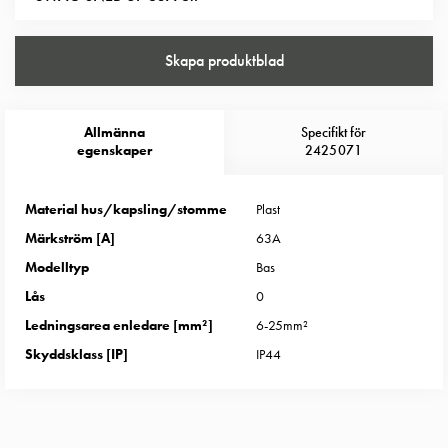
Entity
Heat
Entity
Skapa produktblad
Heat
med
mätning
Allmänna
Specifikt för
Entity
egenskaper
2425071
Heat
utan
Material hus/kapsling/stomme
Plast
mätning
Märkström [A]
63A
Kompaktuttag
MELN
Modelltyp
Bas
Tid
Lås
0
och
Ledningsarea enledare [mm²]
6-25mm²
temperaturstyrda
Skyddsklass [IP]
IP44
uttag
Kosterstolpar
Koster
två