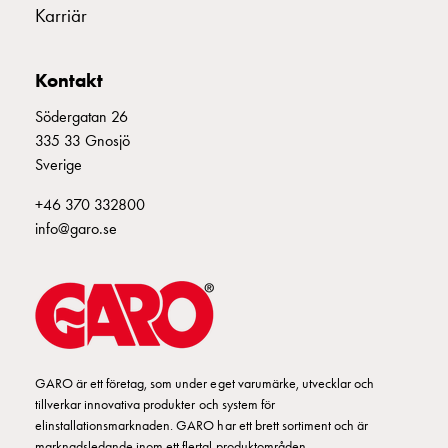
Fundament
Karriär
och
stolpar
Fördelningsskåp
Kontakt
mätare
Södergatan 26
Gatubelysningsskåp
335 33 Gnosjö
Gatubelysningsskåp
Sverige
extern
matning
+46 370 332800
Gatubelysningsskåp
info@garo.se
astro
Kabelskåp
E-
mobility
Kabelskåp
E-
GARO är ett företag, som under eget varumärke, utvecklar och
mobility
tillverkar innovativa produkter och system för
med
elinstallationsmarknaden. GARO har ett brett sortiment och är
mätning
marknadsledande inom ett flertal produktområden.