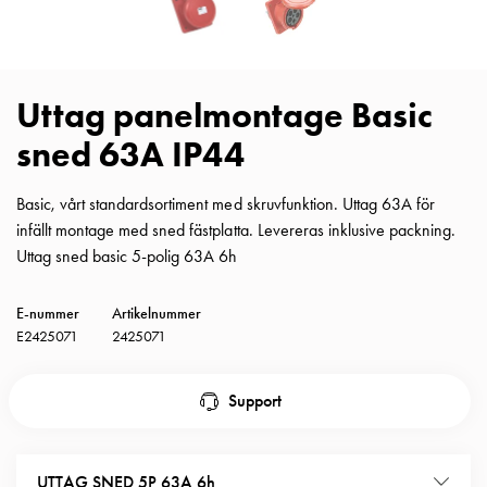
Insatser
Bil
Insatser
Schuko/Uttag
Uttag panelmontage Basic
Insatsplåtar
sned 63A IP44
PN100
Insatser
Camping
Basic, vårt standardsortiment med skruvfunktion. Uttag 63A för
Insatser
infällt montage med sned fästplatta. Levereras inklusive packning.
Bil
Uttag sned basic 5-polig 63A 6h
Gctrl
Insatser
E-nummer
Artikelnummer
Camping
E2425071
2425071
Gctrl
Tillbehör
Support
och
montagedelar
PN100
UTTAG SNED 5P 63A 6h