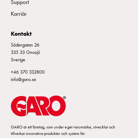
Fundament
Support
E2425056
2425056
UIS 432-6 
och
Karriär
stolpar
Fördelningsskåp
E2425057
2425057
mätare
Kontakt
Gatubelysningsskåp
Södergatan 26
Gatubelysningsskåp
E2425058
2425058
335 33 Gnosjö
extern
Sverige
matning
E2425059
2425059
Gatubelysningsskåp
+46 370 332800
astro
info@garo.se
Kabelskåp
E-
mobility
Kabelskåp
E-
mobility
med
GARO är ett företag, som under eget varumärke, utvecklar och
tillverkar innovativa produkter och system för
mätning