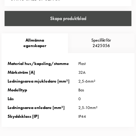
Entity
Heat
Entity
Skapa produktblad
Heat
med
mätning
Allmänna
Specifikt för
Entity
egenskaper
2425056
Heat
utan
Material hus/kapsling/stomme
Plast
mätning
Märkström [A]
32A
Kompaktuttag
MELN
Ledningsarea mjukledare [mm²]
2,5-6mm²
Tid
Modelltyp
Bas
och
Lås
0
temperaturstyrda
Ledningsarea enledare [mm²]
2,5-10mm²
uttag
Skyddsklass [IP]
IP44
Kosterstolpar
Koster
två