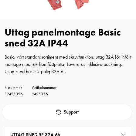
Insatser
Bil
Insatser
Schuko/Uttag
Uttag panelmontage Basic
Insatsplåtar
sned 32A IP44
PN100
Insatser
Camping
Basic, vårt standardsortiment med skruvfunktion. uttag 32A för infällt
Insatser
montage med rak liten fästplatta. Levereras inklusive packning.
Bil
Uttag sned basic 5-polig 32A 6h
Gctrl
Insatser
E-nummer
Artikelnummer
Camping
E2425056
2425056
Gctrl
Tillbehör
Support
och
montagedelar
PN100
UTTAG SNED 5P 32A 6h