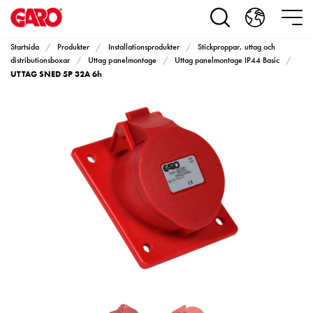
Produkter
Installationsprodukter
Eluttag
Startsida
Produkter
Installationsprodukter
Stickproppar, uttag och
motorvärmare,
distributionsboxar
Uttag panelmontage
Uttag panelmontage IP44 Basic
UTTAG SNED 5P 32A 6h
camping
och
marin
Eluttag
motorvärmare
och
camping
PN100
Kapslingar
PN100
Plintprofiler
Fundament
och
stolpar
PN100