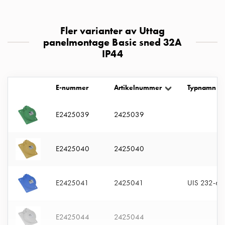
uttag
Koster
Fler varianter av Uttag
tre
panelmontage Basic sned 32A
uttag
IP44
Koster
fyra
uttag
E-nummer
Artikelnummer
Typnamn
Kosterstolpar
belysning
Infrastruktur
E2425039
2425039
och
eldistribution
E2425040
2425040
Lågspänningsfördelning
Kabelskåp
med
E2425041
2425041
UIS 232-6 
skensystem
Säkringslastfrånskiljare
Tillbehör
E2425044
2425044
och