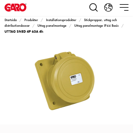
Produkter
Installationsprodukter
Eluttag
Startsida
Produkter
Installationsprodukter
Stickproppar, uttag och
motorvärmare,
distributionsboxar
Uttag panelmontage
Uttag panelmontage IP44 Basic
UTTAG SNED 4P 63A 4h
camping
och
marin
Eluttag
motorvärmare
och
camping
PN100
Kapslingar
PN100
Plintprofiler
Fundament
och
stolpar
PN100