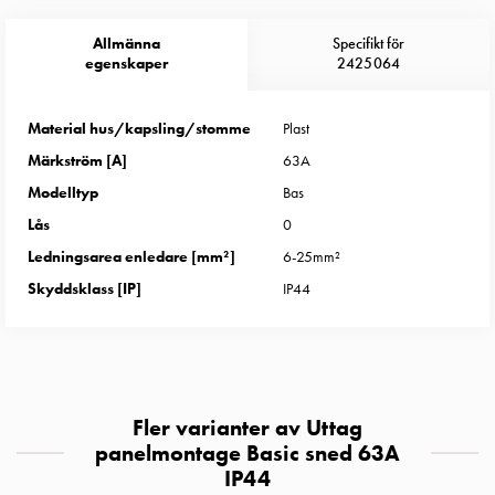
Entity
Heat
Allmänna
Specifikt för
Entity
egenskaper
2425064
Heat
med
Material hus/kapsling/stomme
Plast
mätning
Märkström [A]
63A
Entity
Heat
Modelltyp
Bas
utan
Lås
0
mätning
Ledningsarea enledare [mm²]
6-25mm²
Kompaktuttag
Skyddsklass [IP]
IP44
MELN
Tid
och
temperaturstyrda
uttag
Fler varianter av Uttag
Kosterstolpar
panelmontage Basic sned 63A
Koster
IP44
två