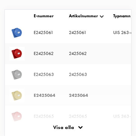
uttag
Koster
E-nummer
Artikelnummer
Typnamn
tre
uttag
E2425061
2425061
UIS 263-6 
Koster
fyra
uttag
E2425062
2425062
Kosterstolpar
belysning
Infrastruktur
E2425063
2425063
och
eldistribution
Lågspänningsfördelning
E2425064
2425064
Kabelskåp
med
skensystem
E2425065
2425065
UIS 363-6 
Säkringslastfrånskiljare
Visa alla
Tillbehör
och