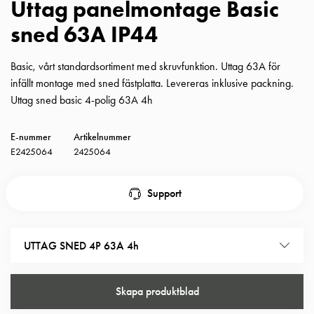
Uttag panelmontage Basic
Insatser
sned 63A IP44
Bil
Insatser
Schuko/Uttag
Basic, vårt standardsortiment med skruvfunktion. Uttag 63A för
Insatsplåtar
infällt montage med sned fästplatta. Levereras inklusive packning.
PN100
Uttag sned basic 4-polig 63A 4h
Insatser
Camping
E-nummer
Artikelnummer
Insatser
E2425064
2425064
Bil
Gctrl
Support
Insatser
Camping
Gctrl
UTTAG SNED 4P 63A 4h
Tillbehör
och
montagedelar
Skapa produktblad
PN100