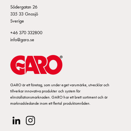
Fundament
Södergatan 26
och
335 33 Gnosjö
stolpar
Sverige
Fördelningsskåp
mätare
+46 370 332800
Gatubelysningsskåp
info@garo.se
Gatubelysningsskåp
extern
matning
Gatubelysningsskåp
astro
Kabelskåp
E-
GARO är ett företag, som under eget varumärke, utvecklar och
tillverkar innovativa produkter och system för
mobility
elinstallationsmarknaden. GARO har ett brett sortiment och är
Kabelskåp
marknadsledande inom ett flertal produktområden.
E-
mobility
med
mätning