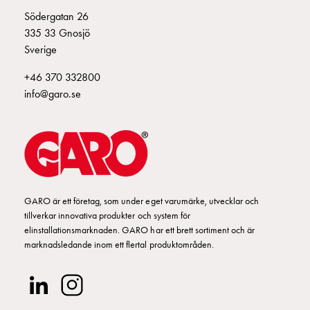
Fundament
Södergatan 26
och
335 33 Gnosjö
stolpar
Sverige
Fördelningsskåp
mätare
+46 370 332800
Gatubelysningsskåp
info@garo.se
Gatubelysningsskåp
extern
matning
Gatubelysningsskåp
astro
Kabelskåp
E-
GARO är ett företag, som under eget varumärke, utvecklar och
tillverkar innovativa produkter och system för
mobility
elinstallationsmarknaden. GARO har ett brett sortiment och är
Kabelskåp
marknadsledande inom ett flertal produktområden.
E-
mobility
med
mätning