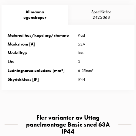
Entity
Heat
Allmänna
Specifikt för
Entity
egenskaper
2425068
Heat
med
Material hus/kapsling/stomme
Plast
mätning
Märkström [A]
63A
Entity
Heat
Modelltyp
Bas
utan
Lås
0
mätning
Ledningsarea enledare [mm²]
6-25mm²
Kompaktuttag
Skyddsklass [IP]
IP44
MELN
Tid
och
temperaturstyrda
uttag
Fler varianter av Uttag
Kosterstolpar
panelmontage Basic sned 63A
Koster
IP44
två