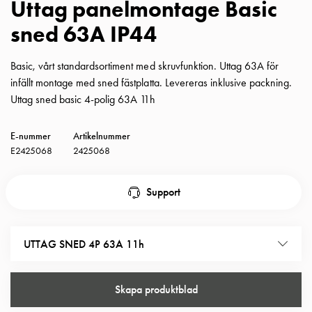
Uttag panelmontage Basic
Insatser
sned 63A IP44
Bil
Insatser
Schuko/Uttag
Basic, vårt standardsortiment med skruvfunktion. Uttag 63A för
Insatsplåtar
infällt montage med sned fästplatta. Levereras inklusive packning.
PN100
Uttag sned basic 4-polig 63A 11h
Insatser
Camping
E-nummer
Artikelnummer
Insatser
E2425068
2425068
Bil
Gctrl
Support
Insatser
Camping
Gctrl
UTTAG SNED 4P 63A 11h
Tillbehör
och
montagedelar
Skapa produktblad
PN100