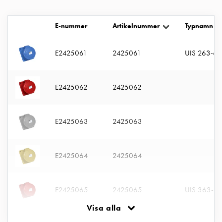
uttag
Koster
E-nummer
Artikelnummer
Typnamn
tre
uttag
E2425061
2425061
UIS 263-6 
Koster
fyra
uttag
E2425062
2425062
Kosterstolpar
belysning
Infrastruktur
E2425063
2425063
och
eldistribution
Lågspänningsfördelning
E2425064
2425064
Kabelskåp
med
skensystem
E2425065
2425065
UIS 363-6 
Säkringslastfrånskiljare
Visa alla
Tillbehör
och