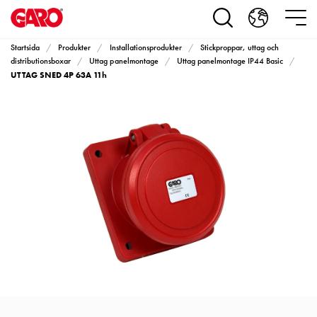
Produkter
Installationsprodukter
Eluttag
Startsida
Produkter
Installationsprodukter
Stickproppar, uttag och
motorvärmare,
distributionsboxar
Uttag panelmontage
Uttag panelmontage IP44 Basic
UTTAG SNED 4P 63A 11h
camping
och
marin
Eluttag
motorvärmare
och
camping
PN100
Kapslingar
PN100
Plintprofiler
Fundament
och
stolpar
PN100