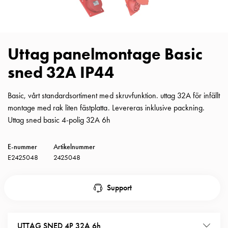
Insatser
Bil
Insatser
Schuko/Uttag
Uttag panelmontage Basic
Insatsplåtar
sned 32A IP44
PN100
Insatser
Camping
Basic, vårt standardsortiment med skruvfunktion. uttag 32A för infällt
Insatser
montage med rak liten fästplatta. Levereras inklusive packning.
Bil
Uttag sned basic 4-polig 32A 6h
Gctrl
Insatser
E-nummer
Artikelnummer
Camping
E2425048
2425048
Gctrl
Tillbehör
Support
och
montagedelar
PN100
UTTAG SNED 4P 32A 6h