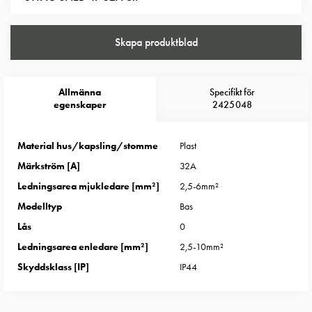
Entity
Heat
Entity
Skapa produktblad
Heat
med
mätning
Allmänna
Specifikt för
Entity
egenskaper
2425048
Heat
utan
Material hus/kapsling/stomme
Plast
mätning
Märkström [A]
32A
Kompaktuttag
MELN
Ledningsarea mjukledare [mm²]
2,5-6mm²
Tid
Modelltyp
Bas
och
Lås
0
temperaturstyrda
Ledningsarea enledare [mm²]
2,5-10mm²
uttag
Skyddsklass [IP]
IP44
Kosterstolpar
Koster
två