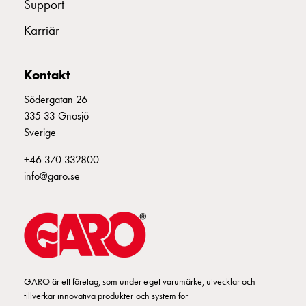
Fundament
Support
E2425056
2425056
UIS 432-6 
och
Karriär
stolpar
Fördelningsskåp
E2425057
2425057
mätare
Kontakt
Gatubelysningsskåp
Södergatan 26
Gatubelysningsskåp
E2425058
2425058
335 33 Gnosjö
extern
Sverige
matning
E2425059
2425059
Gatubelysningsskåp
+46 370 332800
astro
info@garo.se
Kabelskåp
E-
mobility
Kabelskåp
E-
mobility
med
GARO är ett företag, som under eget varumärke, utvecklar och
tillverkar innovativa produkter och system för
mätning