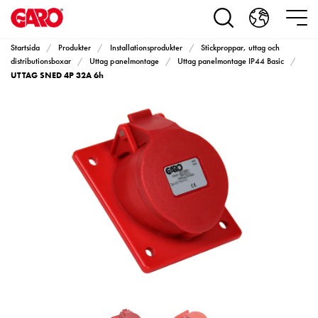
Produkter
Installationsprodukter
Eluttag
Startsida
Produkter
Installationsprodukter
Stickproppar, uttag och
motorvärmare,
distributionsboxar
Uttag panelmontage
Uttag panelmontage IP44 Basic
UTTAG SNED 4P 32A 6h
camping
och
marin
Eluttag
motorvärmare
och
camping
PN100
Kapslingar
PN100
Plintprofiler
Fundament
och
stolpar
PN100