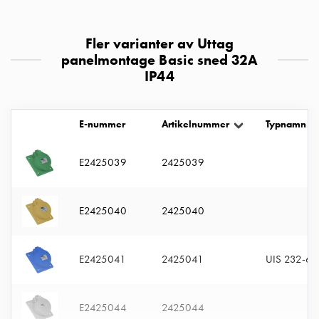
uttag
Koster
Fler varianter av Uttag
tre
panelmontage Basic sned 32A
uttag
IP44
Koster
fyra
uttag
E-nummer
Artikelnummer
Typnamn
Kosterstolpar
belysning
Infrastruktur
E2425039
2425039
och
eldistribution
E2425040
2425040
Lågspänningsfördelning
Kabelskåp
med
E2425041
2425041
UIS 232-6 
skensystem
Säkringslastfrånskiljare
Tillbehör
E2425044
2425044
och