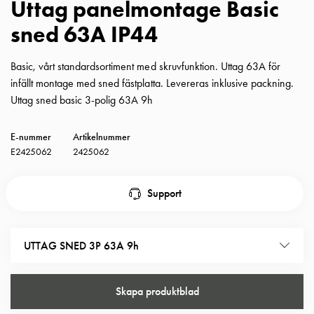
Uttag panelmontage Basic
Insatser
sned 63A IP44
Bil
Insatser
Schuko/Uttag
Basic, vårt standardsortiment med skruvfunktion. Uttag 63A för
Insatsplåtar
infällt montage med sned fästplatta. Levereras inklusive packning.
PN100
Uttag sned basic 3-polig 63A 9h
Insatser
Camping
E-nummer
Artikelnummer
Insatser
E2425062
2425062
Bil
Gctrl
Support
Insatser
Camping
Gctrl
UTTAG SNED 3P 63A 9h
Tillbehör
och
montagedelar
Skapa produktblad
PN100