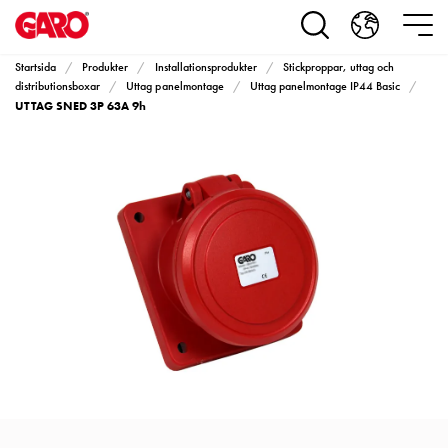
Produkter
Installationsprodukter
Eluttag
Startsida
Produkter
Installationsprodukter
Stickproppar, uttag och
motorvärmare,
distributionsboxar
Uttag panelmontage
Uttag panelmontage IP44 Basic
UTTAG SNED 3P 63A 9h
camping
och
marin
Eluttag
motorvärmare
och
camping
PN100
Kapslingar
PN100
Plintprofiler
Fundament
och
stolpar
PN100