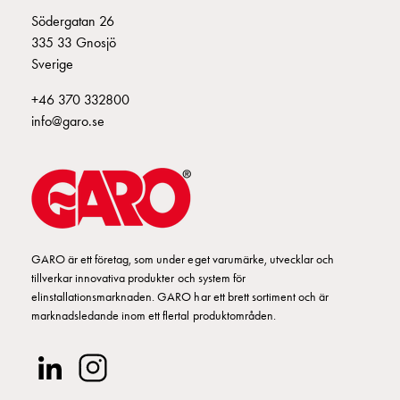
Fundament
Södergatan 26
och
335 33 Gnosjö
stolpar
Sverige
Fördelningsskåp
mätare
+46 370 332800
Gatubelysningsskåp
info@garo.se
Gatubelysningsskåp
extern
matning
Gatubelysningsskåp
astro
Kabelskåp
E-
GARO är ett företag, som under eget varumärke, utvecklar och
tillverkar innovativa produkter och system för
mobility
elinstallationsmarknaden. GARO har ett brett sortiment och är
Kabelskåp
marknadsledande inom ett flertal produktområden.
E-
mobility
med
mätning