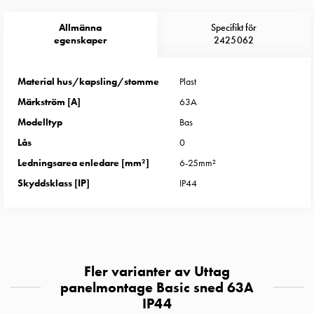
Entity
Heat
Allmänna
Specifikt för
Entity
egenskaper
2425062
Heat
med
Material hus/kapsling/stomme
Plast
mätning
Märkström [A]
63A
Entity
Heat
Modelltyp
Bas
utan
Lås
0
mätning
Ledningsarea enledare [mm²]
6-25mm²
Kompaktuttag
Skyddsklass [IP]
IP44
MELN
Tid
och
temperaturstyrda
uttag
Fler varianter av Uttag
Kosterstolpar
panelmontage Basic sned 63A
Koster
IP44
två