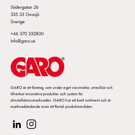
Fundament
E2424952
2424952
Södergatan 26
och
335 33 Gnosjö
stolpar
Sverige
Fördelningsskåp
mätare
+46 370 332800
Gatubelysningsskåp
info@garo.se
Gatubelysningsskåp
extern
matning
Gatubelysningsskåp
astro
Kabelskåp
E-
GARO är ett företag, som under eget varumärke, utvecklar och
tillverkar innovativa produkter och system för
mobility
elinstallationsmarknaden. GARO har ett brett sortiment och är
Kabelskåp
marknadsledande inom ett flertal produktområden.
E-
mobility
med
mätning