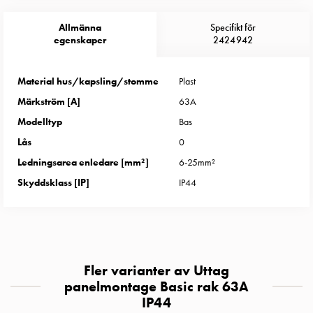
Entity
Heat
Allmänna
Specifikt för
Entity
egenskaper
2424942
Heat
med
Material hus/kapsling/stomme
Plast
mätning
Märkström [A]
63A
Entity
Heat
Modelltyp
Bas
utan
Lås
0
mätning
Ledningsarea enledare [mm²]
6-25mm²
Kompaktuttag
Skyddsklass [IP]
IP44
MELN
Tid
och
temperaturstyrda
uttag
Fler varianter av Uttag
Kosterstolpar
panelmontage Basic rak 63A
Koster
IP44
två