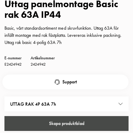
Uttag panelmontage Basic
Insatser
rak 63A IP44
Bil
Insatser
Schuko/Uttag
Basic, vårt standardsortiment med skruvfunktion. Uttag 63A för
Insatsplåtar
infällt montage med rak fästplatta. Levereras inklusive packning.
PN100
Uttag rak basic 4-polig 63A 7h
Insatser
Camping
E-nummer
Artikelnummer
Insatser
E2424942
2424942
Bil
Gctrl
Support
Insatser
Camping
Gctrl
UTTAG RAK 4P 63A 7h
Tillbehör
och
montagedelar
Skapa produktblad
PN100