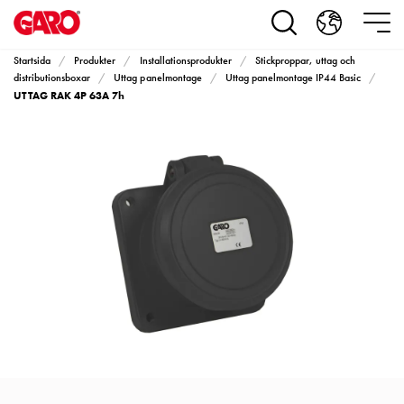
Produkter
Installationsprodukter
Eluttag
Startsida
Produkter
Installationsprodukter
Stickproppar, uttag och
motorvärmare,
distributionsboxar
Uttag panelmontage
Uttag panelmontage IP44 Basic
UTTAG RAK 4P 63A 7h
camping
och
marin
Eluttag
motorvärmare
och
camping
PN100
Kapslingar
PN100
Plintprofiler
Fundament
och
stolpar
PN100