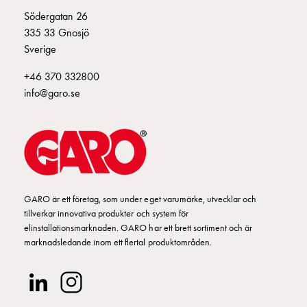
Fundament
E2424952
2424952
Södergatan 26
och
335 33 Gnosjö
stolpar
Sverige
Fördelningsskåp
mätare
+46 370 332800
Gatubelysningsskåp
info@garo.se
Gatubelysningsskåp
extern
matning
Gatubelysningsskåp
astro
Kabelskåp
E-
GARO är ett företag, som under eget varumärke, utvecklar och
tillverkar innovativa produkter och system för
mobility
elinstallationsmarknaden. GARO har ett brett sortiment och är
Kabelskåp
marknadsledande inom ett flertal produktområden.
E-
mobility
med
mätning