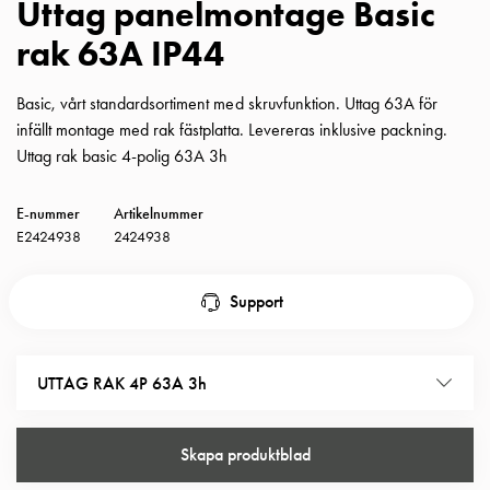
Uttag panelmontage Basic
Insatser
rak 63A IP44
Bil
Insatser
Schuko/Uttag
Basic, vårt standardsortiment med skruvfunktion. Uttag 63A för
Insatsplåtar
infällt montage med rak fästplatta. Levereras inklusive packning.
PN100
Uttag rak basic 4-polig 63A 3h
Insatser
Camping
E-nummer
Artikelnummer
Insatser
E2424938
2424938
Bil
Gctrl
Support
Insatser
Camping
Gctrl
UTTAG RAK 4P 63A 3h
Tillbehör
och
montagedelar
Skapa produktblad
PN100