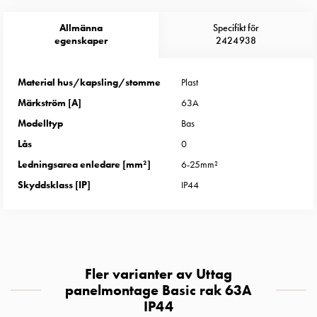
Entity
Heat
Allmänna
Specifikt för
Entity
egenskaper
2424938
Heat
med
Material hus/kapsling/stomme
Plast
mätning
Märkström [A]
63A
Entity
Heat
Modelltyp
Bas
utan
Lås
0
mätning
Ledningsarea enledare [mm²]
6-25mm²
Kompaktuttag
Skyddsklass [IP]
IP44
MELN
Tid
och
temperaturstyrda
uttag
Fler varianter av Uttag
Kosterstolpar
panelmontage Basic rak 63A
Koster
IP44
två