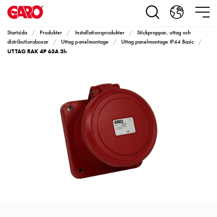
Produkter
Installationsprodukter
Eluttag
Startsida
Produkter
Installationsprodukter
Stickproppar, uttag och
motorvärmare,
distributionsboxar
Uttag panelmontage
Uttag panelmontage IP44 Basic
UTTAG RAK 4P 63A 3h
camping
och
marin
Eluttag
motorvärmare
och
camping
PN100
Kapslingar
PN100
Plintprofiler
Fundament
och
stolpar
PN100