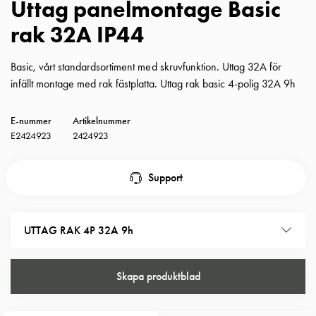
Uttag panelmontage Basic
Insatser
rak 32A IP44
Bil
Insatser
Schuko/Uttag
Basic, vårt standardsortiment med skruvfunktion. Uttag 32A för
Insatsplåtar
infällt montage med rak fästplatta. Uttag rak basic 4-polig 32A 9h
PN100
Insatser
E-nummer
Artikelnummer
Camping
E2424923
2424923
Insatser
Bil
Support
Gctrl
Insatser
Camping
UTTAG RAK 4P 32A 9h
Gctrl
Tillbehör
och
Skapa produktblad
montagedelar
PN100