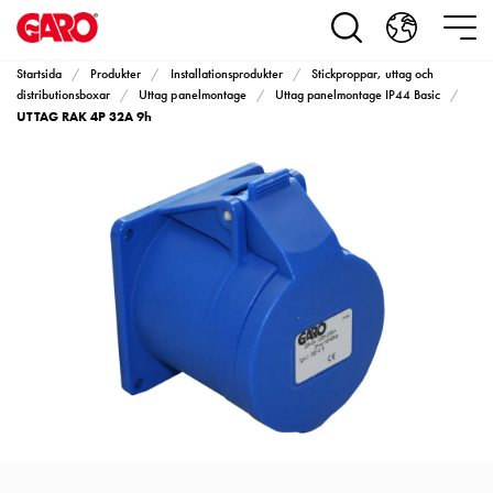
Produkter
Installationsprodukter
Eluttag
Startsida
Produkter
Installationsprodukter
Stickproppar, uttag och
motorvärmare,
distributionsboxar
Uttag panelmontage
Uttag panelmontage IP44 Basic
UTTAG RAK 4P 32A 9h
camping
och
marin
Eluttag
motorvärmare
och
camping
PN100
Kapslingar
PN100
Plintprofiler
Fundament
och
stolpar
PN100