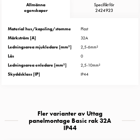
Entity
Allmänna
Specifikt för
Heat
egenskaper
2424923
Entity
Heat
Material hus/kapsling/stomme
Plast
med
Märkström [A]
32A
mätning
Entity
Ledningsarea mjukledare [mm²]
2,5-6mm²
Heat
Lås
0
utan
Ledningsarea enledare [mm²]
2,5-10mm²
mätning
Skyddsklass [IP]
IP44
Kompaktuttag
MELN
Tid
och
temperaturstyrda
Fler varianter av Uttag
uttag
panelmontage Basic rak 32A
Kosterstolpar
IP44
Koster
två