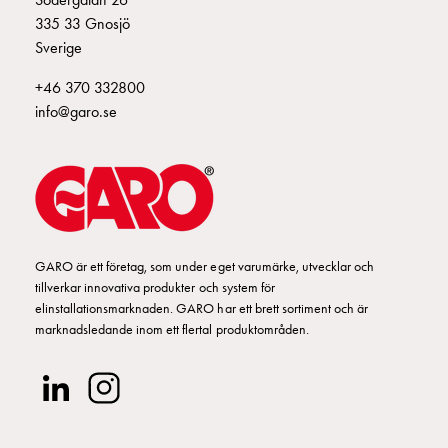
Fundament
335 33 Gnosjö
och
Sverige
stolpar
E2424927
2424927
Fördelningsskåp
+46 370 332800
mätare
info@garo.se
Gatubelysningsskåp
E2424929
2424929
Gatubelysningsskåp
extern
matning
E2424930
2424930
UI 432-6 S
Gatubelysningsskåp
astro
Kabelskåp
GARO är ett företag, som under eget varumärke, utvecklar och
E2424931
2424931
tillverkar innovativa produkter och system för
E-
elinstallationsmarknaden. GARO har ett brett sortiment och är
mobility
marknadsledande inom ett flertal produktområden.
Kabelskåp
E2424932
2424932
E-
mobility
med
E2424933
2424933
mätning