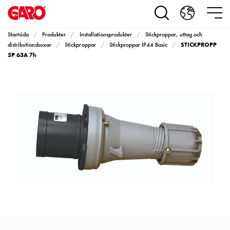
Produkter
Installationsprodukter
Eluttag
Startsida
Produkter
Installationsprodukter
Stickproppar, uttag och
motorvärmare,
STICKPROPP
distributionsboxar
Stickproppar
Stickproppar IP44 Basic
camping
5P 63A 7h
och
marin
Eluttag
motorvärmare
och
camping
PN100
Kapslingar
PN100
Plintprofiler
Fundament
och
stolpar
PN100