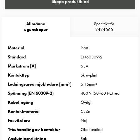
Entity
Skapa produktblad
Heat
Entity
Heat
Allmänna
Specifikt för
egenskaper
2424565
med
mätning
Entity
Material
Plast
Heat
Standard
EN60309-2
utan
Märkström [A]
63A
mätning
Kontakttyp
Skruvplint
Kompaktuttag
MELN
Ledningsarea mjukledare [mm²]
6-16mm²
Tid
Spänning (EN 60309-2)
400 V (50+60 Hz) red
och
Kabelingång
Övrigt
temperaturstyrda
Kontaktmaterial
CuZn
uttag
Fasväxlare
Nej
Kosterstolpar
Koster
Ytbehandling av kontakter
Obehandlad
två
Anslutningsriktning
Rak