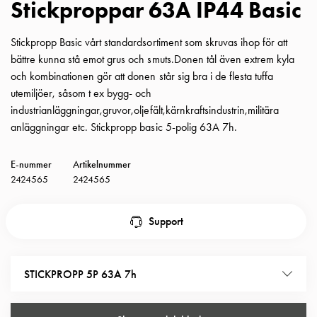
Stickproppar 63A IP44 Basic
Insatser
Bil
Stickpropp Basic vårt standardsortiment som skruvas ihop för att
Insatser
bättre kunna stå emot grus och smuts.Donen tål även extrem kyla
Schuko/Uttag
och kombinationen gör att donen står sig bra i de flesta tuffa
Insatsplåtar
utemiljöer, såsom t ex bygg- och
PN100
industrianläggningar,gruvor,oljefält,kärnkraftsindustrin,militära
Insatser
anläggningar etc. Stickpropp basic 5-polig 63A 7h.
Camping
Insatser
E-nummer
Artikelnummer
Bil
2424565
2424565
Gctrl
Insatser
Camping
Support
Gctrl
Tillbehör
och
STICKPROPP 5P 63A 7h
montagedelar
PN100