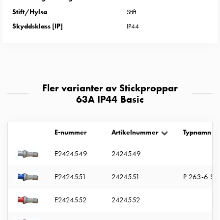
uttag
Stift/Hylsa
Stift
Koster
Skyddsklass [IP]
IP44
tre
uttag
Koster
fyra
uttag
Fler varianter av Stickproppar
Kosterstolpar
63A IP44 Basic
belysning
Infrastruktur
och
E-nummer
Artikelnummer
Typnamn
eldistribution
Lågspänningsfördelning
E2424549
2424549
Kabelskåp
med
E2424551
2424551
P 263-6 S
skensystem
Säkringslastfrånskiljare
E2424552
2424552
Tillbehör
och