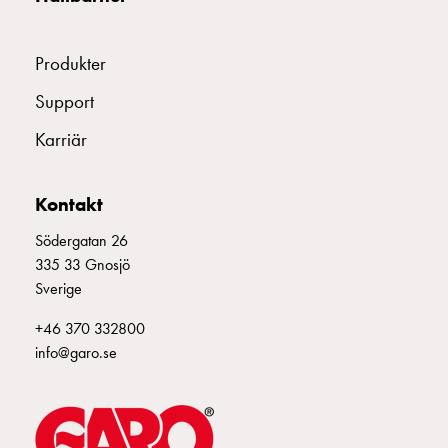
Fundament
och
E2424566
2424566
stolpar
Produkter
E2424567
2424567
Fördelningsskåp
Support
mätare
Gatubelysningsskåp
Karriär
Gatubelysningsskåp
extern
matning
Kontakt
Gatubelysningsskåp
Södergatan 26
astro
335 33 Gnosjö
Kabelskåp
Sverige
E-
mobility
+46 370 332800
Kabelskåp
info@garo.se
E-
mobility
med
mätning