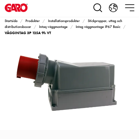
Produkter
Installationsprodukter
Eluttag
Startsida
Produkter
Installationsprodukter
Stickproppar, uttag och
motorvärmare,
distributionsboxar
Intaq väggmontage
Intag väggmontage IP67 Basic
VÄGGINTAG 3P 125A 9h VT
camping
och
marin
Eluttag
motorvärmare
och
camping
PN100
Kapslingar
PN100
Plintprofiler
Fundament
och
stolpar
PN100