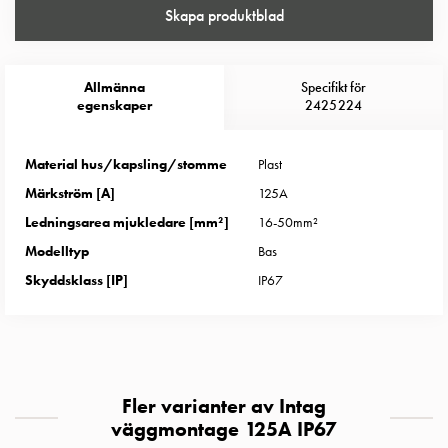
Entity
Skapa produktblad
Heat
Entity
Heat
Allmänna
Specifikt för
med
egenskaper
2425224
mätning
Entity
Material hus/kapsling/stomme
Plast
Heat
Märkström [A]
125A
utan
mätning
Ledningsarea mjukledare [mm²]
16-50mm²
Kompaktuttag
Modelltyp
Bas
MELN
Skyddsklass [IP]
IP67
Tid
och
temperaturstyrda
uttag
Kosterstolpar
Fler varianter av Intag
Koster
väggmontage 125A IP67
två