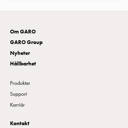
montagedelar
Kabelskåp
Kabelskåp
utan
Om GARO
mätning
Tomt
GARO Group
kabelskåp
Nyheter
Kabelskåp
norm
Hållbarhet
Kabelskåp
för
mätare
Produkter
och
Support
reservkraft
Kabelskåp
Karriär
för
mätare
Fördelningsskåp
Kontakt