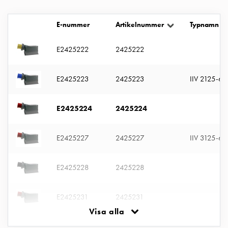
uttag
Koster
E-nummer
Artikelnummer
Typnamn
tre
uttag
E2425222
2425222
Koster
fyra
E2425223
2425223
IIV 2125-6 
uttag
Kosterstolpar
belysning
E2425224
2425224
Infrastruktur
och
E2425227
2425227
IIV 3125-6 
eldistribution
Lågspänningsfördelning
Kabelskåp
E2425228
2425228
med
skensystem
E2425231
2425231
Säkringslastfrånskiljare
Visa alla
Tillbehör
och
E2425233
2425233
IIV 4125-6 