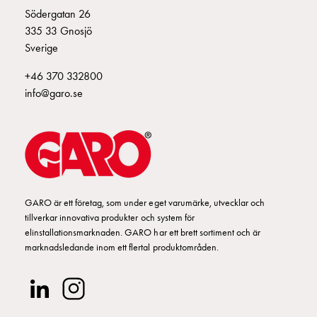
Fundament
Södergatan 26
och
335 33 Gnosjö
stolpar
Sverige
Fördelningsskåp
mätare
+46 370 332800
Gatubelysningsskåp
info@garo.se
Gatubelysningsskåp
extern
matning
Gatubelysningsskåp
astro
Kabelskåp
GARO är ett företag, som under eget varumärke, utvecklar och
E-
tillverkar innovativa produkter och system för
mobility
elinstallationsmarknaden. GARO har ett brett sortiment och är
Kabelskåp
marknadsledande inom ett flertal produktområden.
E-
mobility
med
mätning