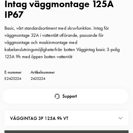
Intag väggmontage 125A
Insatser
IP67
Bil
Insatser
Schuko/Uttag
Basic, vårt standardsortiment med skruvfunktion. Intag för
Insatsplåtar
väggmontage 32A i vattentätt utförande, passande för
PN100
väggmontage och maskinmontage med
Insatser
kabelanslutningsmöjligheterfrån botten Väggintag basic 3-polig
Camping
125A 9h med öppen botten vattentät
Insatser
Bil
E-nummer
Artikelnummer
Gctrl
E2425224
2425224
Insatser
Camping
Support
Gctrl
Tillbehör
och
VÄGGINTAG 3P 125A 9h VT
montagedelar
PN100