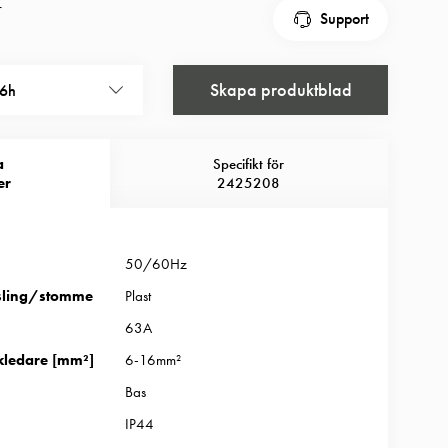
r
Support
Skapa produktblad
6h
a
Specifikt för
er
2425208
50/60Hz
sling/stomme
Plast
63A
kledare [mm²]
6-16mm²
Bas
IP44