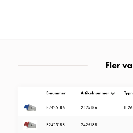
Gctrl
Tillbehör
och
montagedelar
PN100
Entity
Heat
Entity
Fler v
Heat
med
mätning
E-nummer
Artikelnummer
Typ
Entity
Heat
E2425186
2425186
II 2
utan
mätning
E2425188
2425188
Kompaktuttag