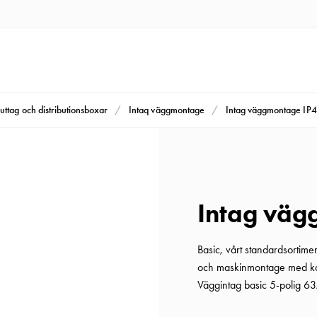
uttag och distributionsboxar
Intaq väggmontage
Intag väggmontage IP4
Intag väg
Basic, vårt standardsortim
och maskinmontage med kab
Väggintag basic 5-polig 6