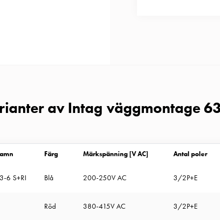
arianter av Intag väggmontage 6
namn
Färg
Märkspänning [V AC]
Antal poler
63-6 S+RI
Blå
200-250V AC
3/2P+E
Röd
380-415V AC
3/2P+E