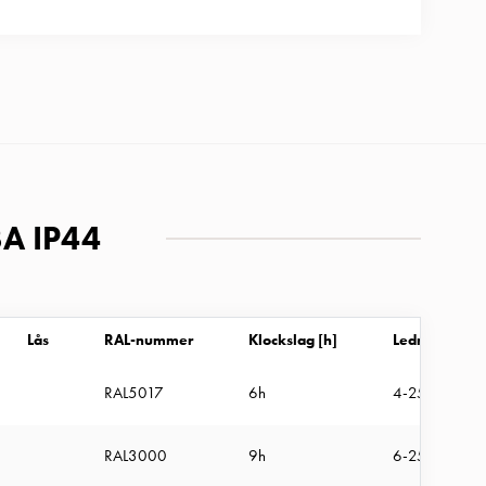
3A IP44
Lås
RAL-nummer
Klockslag [h]
Ledningsarea
RAL5017
6h
4-25mm²
RAL3000
9h
6-25mm²