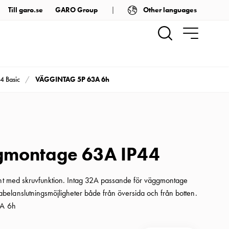
Other languages
Till garo.se
GARO Group
VÄGGINTAG 5P 63A 6h
4 Basic
gmontage 63A IP44
ent med skruvfunktion. Intag 32A passande för väggmontage
elanslutningsmöjligheter både från översida och från botten.
3A 6h