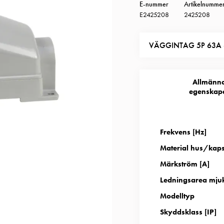
E-nummer
Artikelnumme
E2425208
2425208
VÄGGINTAG 5P 63A 
Allmänn
egenskap
Frekvens [Hz]
Material hus/kap
Märkström [A]
Ledningsarea mju
Modelltyp
Skyddsklass [IP]