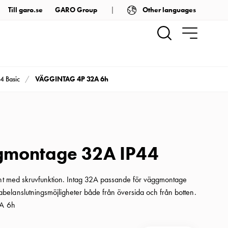
Other languages
Till garo.se
GARO Group
VÄGGINTAG 4P 32A 6h
4 Basic
gmontage 32A IP44
ent med skruvfunktion. Intag 32A passande för väggmontage
elanslutningsmöjligheter både från översida och från botten.
2A 6h