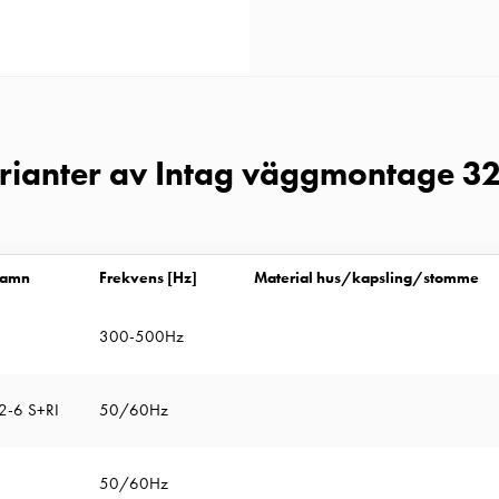
arianter av Intag väggmontage 3
namn
Frekvens [Hz]
Material hus/kapsling/stomme
300-500Hz
32-6 S+RI
50/60Hz
50/60Hz