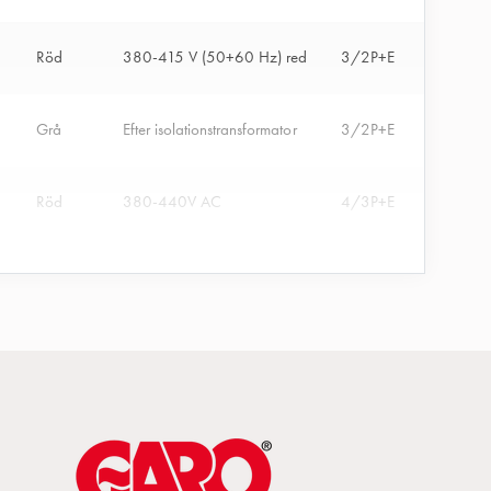
Röd
380-415 V (50+60 Hz) red
3/2P+E
0
Grå
Efter isolationstransformator
3/2P+E
0
Röd
380-440V AC
4/3P+E
0
Gul
100-130V AC
4/3P+E
0
Röd
400V AC
4/3P+E
0
Svart
480-500V AC
4/3P+E
0