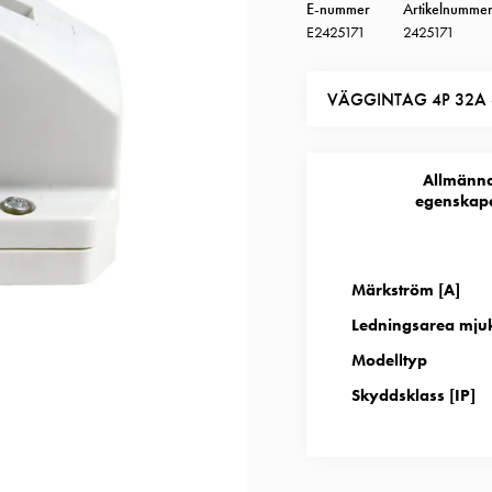
E-nummer
Artikelnumme
E2425171
2425171
VÄGGINTAG 4P 32A 
Allmänn
egenskap
Märkström [A]
Ledningsarea mju
Modelltyp
Skyddsklass [IP]