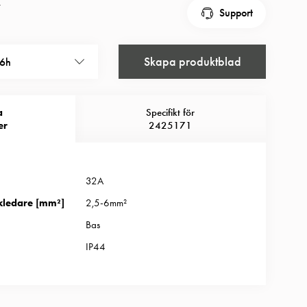
r
Support
Skapa produktblad
6h
a
Specifikt för
er
2425171
32A
kledare [mm²]
2,5-6mm²
Bas
IP44