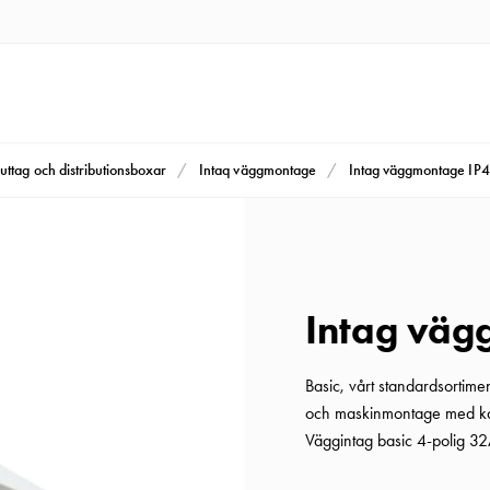
uttag och distributionsboxar
Intaq väggmontage
Intag väggmontage IP4
Intag väg
Basic, vårt standardsortim
och maskinmontage med kab
Väggintag basic 4-polig 3