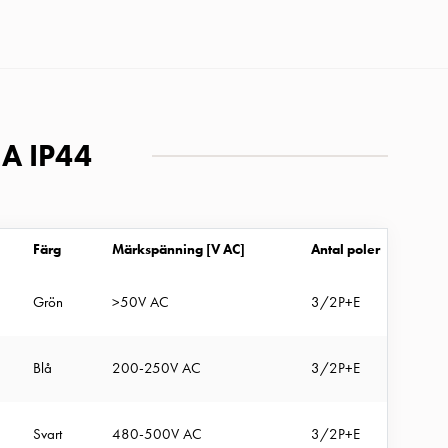
2A IP44
Färg
Märkspänning [V AC]
Antal poler
Lå
Grön
>50V AC
3/2P+E
Blå
200-250V AC
3/2P+E
Svart
480-500V AC
3/2P+E