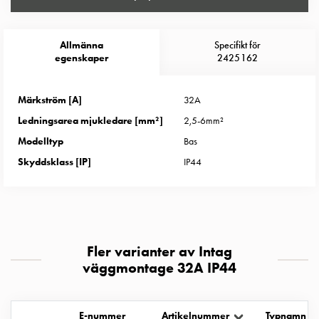
Entity
Heat
Entity
Allmänna
Specifikt för
Heat
egenskaper
2425162
med
mätning
Märkström [A]
32A
Entity
Ledningsarea mjukledare [mm²]
2,5-6mm²
Heat
utan
Modelltyp
Bas
mätning
Skyddsklass [IP]
IP44
Kompaktuttag
MELN
Tid
och
temperaturstyrda
Fler varianter av Intag
uttag
väggmontage 32A IP44
Kosterstolpar
Koster
två
E-nummer
Artikelnummer
Typnamn