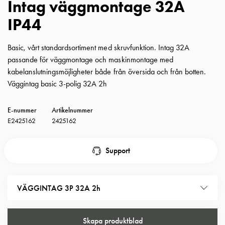
Intag väggmontage 32A
Insatser
IP44
Bil
Insatser
Schuko/Uttag
Basic, vårt standardsortiment med skruvfunktion. Intag 32A
Insatsplåtar
passande för väggmontage och maskinmontage med
PN100
kabelanslutningsmöjligheter både från översida och från botten.
Insatser
Väggintag basic 3-polig 32A 2h
Camping
Insatser
E-nummer
Artikelnummer
Bil
E2425162
2425162
Gctrl
Insatser
Support
Camping
Gctrl
Tillbehör
VÄGGINTAG 3P 32A 2h
och
montagedelar
PN100
Skapa produktblad