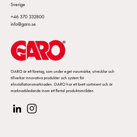
Fundament
E2425179
2425179
Sverige
och
stolpar
+46 370 332800
Fördelningsskåp
E2425180
2425180
II 432-6 S+
info@garo.se
mätare
Gatubelysningsskåp
E2425181
2425181
Gatubelysningsskåp
extern
matning
E2425182
2425182
Gatubelysningsskåp
GARO är ett företag, som under eget varumärke, utvecklar och
astro
tillverkar innovativa produkter och system för
Kabelskåp
E2425183
2425183
elinstallationsmarknaden. GARO har ett brett sortiment och är
E-
marknadsledande inom ett flertal produktområden.
mobility
Kabelskåp
E-
mobility
med
mätning