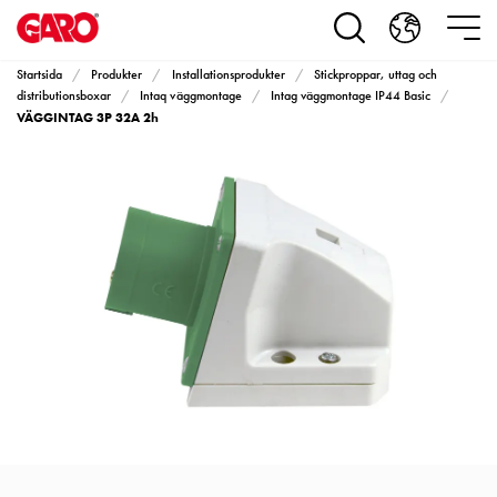
Produkter
Installationsprodukter
Eluttag
Startsida
Produkter
Installationsprodukter
Stickproppar, uttag och
motorvärmare,
distributionsboxar
Intaq väggmontage
Intag väggmontage IP44 Basic
VÄGGINTAG 3P 32A 2h
camping
och
marin
Eluttag
motorvärmare
och
camping
PN100
Kapslingar
PN100
Plintprofiler
Fundament
och
stolpar
PN100