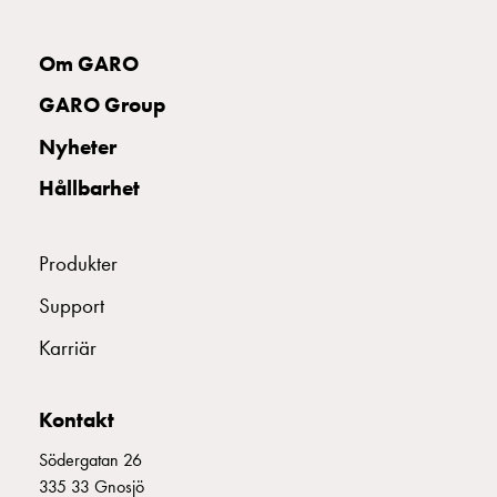
montagedelar
Kabelskåp
Om GARO
E2425171
2425171
II 332-6 S+
Kabelskåp
utan
GARO Group
mätning
E2425172
2425172
Nyheter
Tomt
kabelskåp
Hållbarhet
Kabelskåp
E2425173
2425173
norm
Kabelskåp
Produkter
för
E2425175
2425175
Support
mätare
och
Karriär
E2425176
2425176
reservkraft
Kabelskåp
Kontakt
för
E2425177
2425177
mätare
Södergatan 26
Fördelningsskåp
335 33 Gnosjö