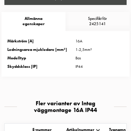
Entity
Heat
Entity
Allmänna
Specifikt för
Heat
egenskaper
2425141
med
mätning
Märkström [A]
16A
Entity
Ledningsarea mjukledare [mm²]
1-2,5mm²
Heat
utan
Modelltyp
Bas
mätning
Skyddsklass [IP]
IP44
Kompaktuttag
MELN
Tid
och
temperaturstyrda
Fler varianter av Intag
uttag
väggmontage 16A IP44
Kosterstolpar
Koster
två
E-nummer
Artikelnummer
Typnamn