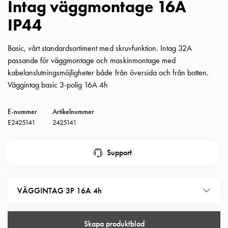
Intag väggmontage 16A
Insatser
IP44
Bil
Insatser
Schuko/Uttag
Basic, vårt standardsortiment med skruvfunktion. Intag 32A
Insatsplåtar
passande för väggmontage och maskinmontage med
PN100
kabelanslutningsmöjligheter både från översida och från botten.
Insatser
Väggintag basic 3-polig 16A 4h
Camping
Insatser
E-nummer
Artikelnummer
Bil
E2425141
2425141
Gctrl
Insatser
Support
Camping
Gctrl
Tillbehör
VÄGGINTAG 3P 16A 4h
och
montagedelar
PN100
Skapa produktblad