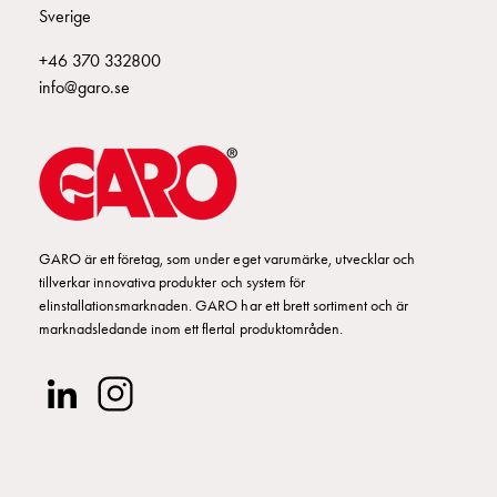
Fundament
E2425156
2425156
Sverige
och
stolpar
+46 370 332800
Fördelningsskåp
E2425157
2425157
info@garo.se
mätare
Gatubelysningsskåp
E2425158
2425158
II 416-6 S+
Gatubelysningsskåp
extern
matning
E2425159
2425159
Gatubelysningsskåp
GARO är ett företag, som under eget varumärke, utvecklar och
astro
tillverkar innovativa produkter och system för
Kabelskåp
E2425160
2425160
elinstallationsmarknaden. GARO har ett brett sortiment och är
E-
marknadsledande inom ett flertal produktområden.
mobility
Kabelskåp
E2425161
2425161
E-
mobility
med
mätning