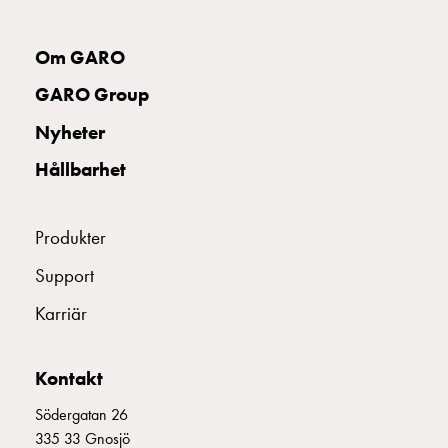
montagedelar
Kabelskåp
Om GARO
E2425148
2425148
Kabelskåp
utan
GARO Group
mätning
E2425149
2425149
Nyheter
Tomt
kabelskåp
Hållbarhet
Kabelskåp
E2425150
2425150
II 316-6 S+
norm
Kabelskåp
Produkter
för
E2425151
2425151
Support
mätare
och
Karriär
E2425153
2425153
reservkraft
Kabelskåp
Kontakt
för
E2425154
2425154
mätare
Södergatan 26
Fördelningsskåp
335 33 Gnosjö