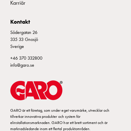
Fundament
Karriär
och
E2425294
2425294
stolpar
Kontakt
Fördelningsskåp
mätare
Södergatan 26
E2425295
2425295
Gatubelysningsskåp
335 33 Gnosjö
Gatubelysningsskåp
Sverige
extern
E2425296
2425296
matning
+46 370 332800
Gatubelysningsskåp
info@garo.se
astro
2425297
2425297
Kabelskåp
E-
mobility
E2425298
2425298
II 416-6 S
Kabelskåp
E-
GARO är ett företag, som under eget varumärke, utvecklar och
mobility
tillverkar innovativa produkter och system för
E2425299
2425299
med
elinstallationsmarknaden. GARO har ett brett sortiment och är
mätning
marknadsledande inom ett flertal produktområden.