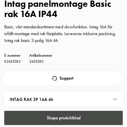
Intag panelmontage Basic
Insatser
rak 16A IP44
Bil
Insatser
Schuko/Uttag
Basic, vårt standardsortiment med skruvfunktion. Intag 16A för
Insatsplåtar
infällt montage med rak fästplatta. Levereras inklusive packning.
PN100
Intag rak basic 3-polig 16A 6h
Insatser
Camping
E-nummer
Artikelnummer
Insatser
E2425283
2425283
Bil
Gctrl
Support
Insatser
Camping
Gctrl
INTAG RAK 3P 16A 6h
Tillbehör
och
montagedelar
Skapa produktblad
PN100