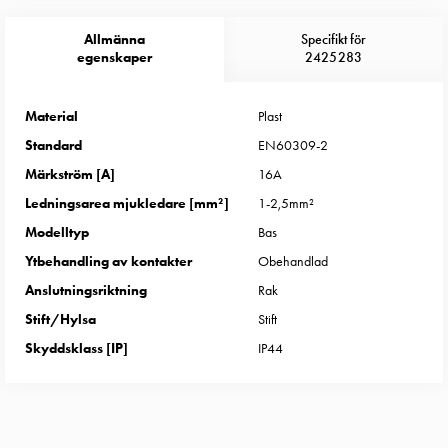
Entity
Heat
Allmänna
Specifikt för
Entity
egenskaper
2425283
Heat
med
Material
Plast
mätning
Standard
EN60309-2
Entity
Heat
Märkström [A]
16A
utan
Ledningsarea mjukledare [mm²]
1-2,5mm²
mätning
Modelltyp
Bas
Kompaktuttag
Ytbehandling av kontakter
Obehandlad
MELN
Anslutningsriktning
Rak
Tid
och
Stift/Hylsa
Stift
temperaturstyrda
Skyddsklass [IP]
IP44
uttag
Kosterstolpar
Koster
två