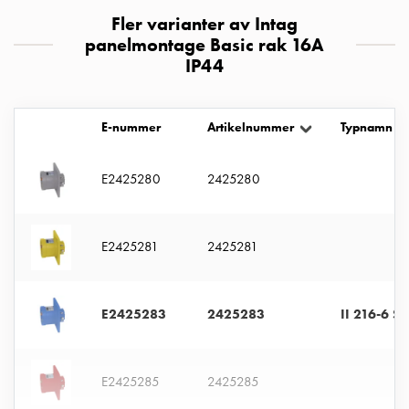
uttag
Fler varianter av Intag
Koster
panelmontage Basic rak 16A
tre
IP44
uttag
Koster
fyra
E-nummer
Artikelnummer
Typnamn
uttag
Kosterstolpar
E2425280
2425280
belysning
Infrastruktur
och
E2425281
2425281
eldistribution
Lågspänningsfördelning
Kabelskåp
E2425283
2425283
II 216-6 S
med
skensystem
Säkringslastfrånskiljare
E2425285
2425285
Tillbehör
och