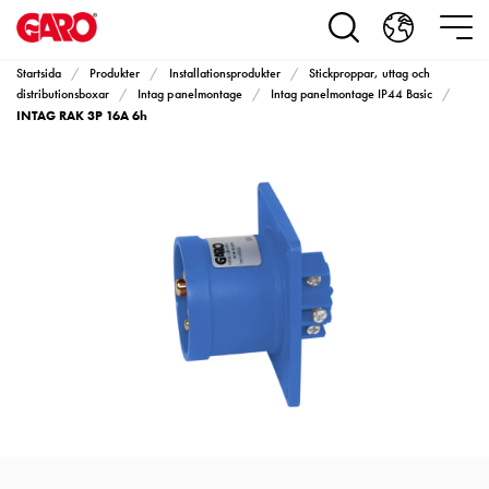
Produkter
Installationsprodukter
Eluttag
Startsida
Produkter
Installationsprodukter
Stickproppar, uttag och
motorvärmare,
distributionsboxar
Intag panelmontage
Intag panelmontage IP44 Basic
INTAG RAK 3P 16A 6h
camping
och
marin
Eluttag
motorvärmare
och
camping
PN100
Kapslingar
PN100
Plintprofiler
Fundament
och
stolpar
PN100