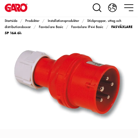
Produkter
Installationsprodukter
Eluttag
Startsida
Produkter
Installationsprodukter
Stickproppar, uttag och
motorvärmare,
FASVÄXLARE
distributionsboxar
Fasväxlare Basic
Fasväxlare IP44 Basic
camping
5P 16A 6h
och
marin
Eluttag
motorvärmare
och
camping
PN100
Kapslingar
PN100
Plintprofiler
Fundament
och
stolpar
PN100