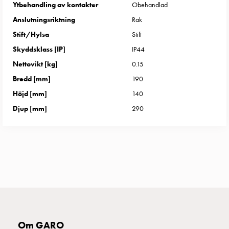
Ytbehandling av kontakter
Obehandlad
uttag
Koster
Anslutningsriktning
Rak
tre
Stift/Hylsa
Stift
uttag
Skyddsklass [IP]
IP44
Koster
Nettovikt [kg]
0.15
fyra
Bredd [mm]
190
uttag
Kosterstolpar
Höjd [mm]
140
belysning
Djup [mm]
290
Infrastruktur
och
eldistribution
Lågspänningsfördelning
Kabelskåp
med
skensystem
Säkringslastfrånskiljare
Tillbehör
Om GARO
och