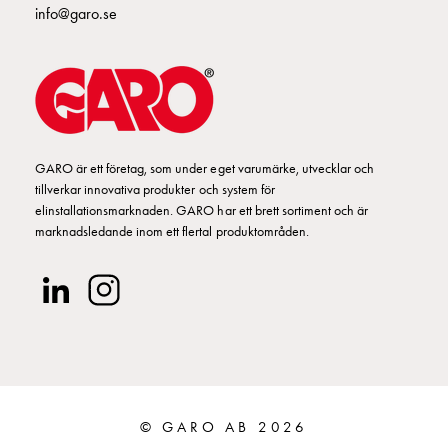
Fundament
info@garo.se
och
stolpar
Fördelningsskåp
mätare
Gatubelysningsskåp
Gatubelysningsskåp
GARO är ett företag, som under eget varumärke, utvecklar och
extern
tillverkar innovativa produkter och system för
matning
elinstallationsmarknaden. GARO har ett brett sortiment och är
Gatubelysningsskåp
marknadsledande inom ett flertal produktområden.
astro
Kabelskåp
E-
mobility
Kabelskåp
E-
mobility
med
© GARO AB 2026
mätning