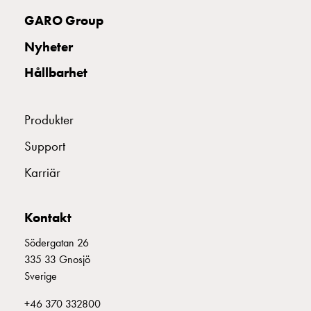
montagedelar
GARO Group
Kabelskåp
Nyheter
Kabelskåp
utan
Hållbarhet
mätning
Tomt
kabelskåp
Produkter
Kabelskåp
Support
norm
Kabelskåp
Karriär
för
mätare
och
Kontakt
reservkraft
Södergatan 26
Kabelskåp
335 33 Gnosjö
för
Sverige
mätare
Fördelningsskåp
+46 370 332800