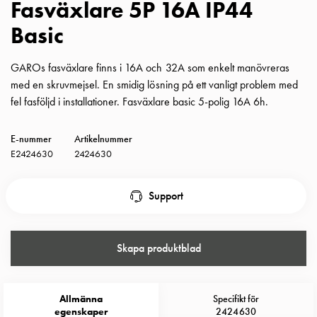
Fasväxlare 5P 16A IP44
Insatser
Basic
Bil
Insatser
Schuko/Uttag
GAROs fasväxlare finns i 16A och 32A som enkelt manövreras
Insatsplåtar
med en skruvmejsel. En smidig lösning på ett vanligt problem med
PN100
fel fasföljd i installationer. Fasväxlare basic 5-polig 16A 6h.
Insatser
Camping
E-nummer
Artikelnummer
Insatser
E2424630
2424630
Bil
Gctrl
Support
Insatser
Camping
Gctrl
Skapa produktblad
Tillbehör
och
montagedelar
Allmänna
Specifikt för
PN100
egenskaper
2424630