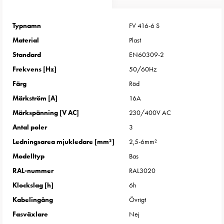
Entity
Heat
Entity
Typnamn
FV 416-6 S
Heat
Material
Plast
med
Standard
EN60309-2
mätning
Frekvens [Hz]
50/60Hz
Entity
Färg
Röd
Heat
utan
Märkström [A]
16A
mätning
Märkspänning [V AC]
230/400V AC
Kompaktuttag
Antal poler
3
MELN
Ledningsarea mjukledare [mm²]
2,5-6mm²
Tid
Modelltyp
Bas
och
temperaturstyrda
RAL-nummer
RAL3020
uttag
Klockslag [h]
6h
Kosterstolpar
Kabelingång
Övrigt
Koster
Fasväxlare
Nej
två