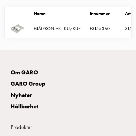
montagedelar
Kabelskåp
Namn
E-nummer
Arti
Kabelskåp
utan
HJÄLPKONTAKT KU/KUE
E3155360
3155
mätning
Tomt
kabelskåp
Kabelskåp
norm
Kabelskåp
Om GARO
för
GARO Group
mätare
och
Nyheter
reservkraft
Hållbarhet
Kabelskåp
för
mätare
Produkter
Fördelningsskåp