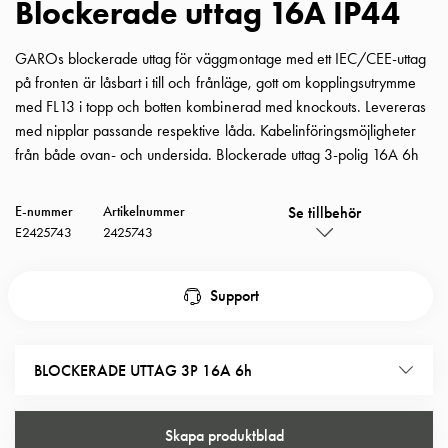
Blockerade uttag 16A IP44
Insatser
Bil
GAROs blockerade uttag för väggmontage med ett IEC/CEE-uttag
Insatser
på fronten är låsbart i till och frånläge, gott om kopplingsutrymme
Schuko/Uttag
med FL13 i topp och botten kombinerad med knockouts. Levereras
Insatsplåtar
med nipplar passande respektive låda. Kabelinföringsmöjligheter
PN100
från både ovan- och undersida. Blockerade uttag 3-polig 16A 6h
Insatser
Camping
Insatser
Se tillbehör
E-nummer
Artikelnummer
E2425743
2425743
Bil
Gctrl
Insatser
Support
Camping
Gctrl
Tillbehör
BLOCKERADE UTTAG 3P 16A 6h
och
montagedelar
PN100
Skapa produktblad