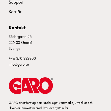
Fundament
Support
och
Karriär
stolpar
Fördelningsskåp
mätare
Kontakt
Gatubelysningsskåp
Gatubelysningsskåp
Södergatan 26
extern
335 33 Gnosjö
matning
Sverige
Gatubelysningsskåp
+46 370 332800
astro
info@garo.se
Kabelskåp
E-
mobility
Kabelskåp
E-
mobility
med
GARO är ett företag, som under eget varumärke, utvecklar och
mätning
tillverkar innovativa produkter och system för