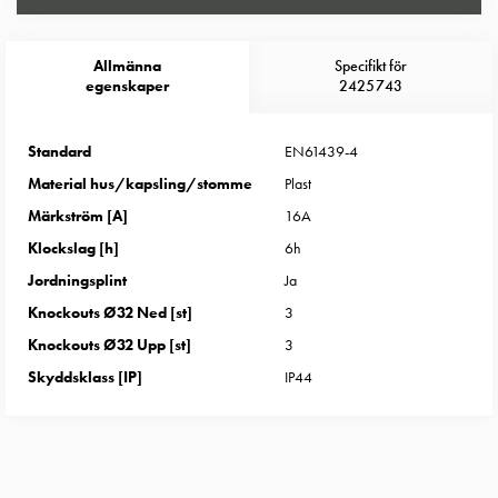
Entity
Heat
Entity
Allmänna
Specifikt för
Heat
egenskaper
2425743
med
mätning
Standard
EN61439-4
Entity
Material hus/kapsling/stomme
Plast
Heat
Märkström [A]
16A
utan
mätning
Klockslag [h]
6h
Kompaktuttag
Jordningsplint
Ja
MELN
Knockouts Ø32 Ned [st]
3
Tid
Knockouts Ø32 Upp [st]
3
och
temperaturstyrda
Skyddsklass [IP]
IP44
uttag
Kosterstolpar
Koster
två