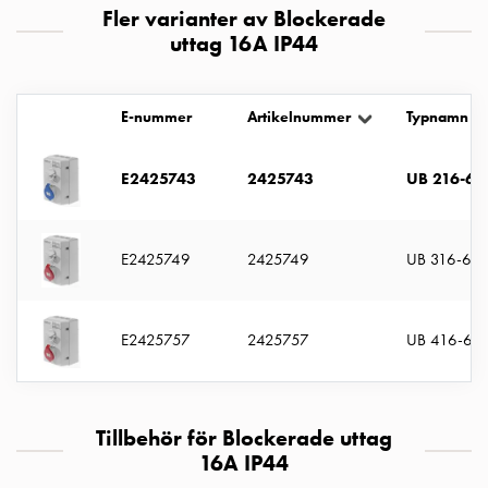
uttag
Fler varianter av Blockerade
Koster
uttag 16A IP44
tre
uttag
Koster
E-nummer
Artikelnummer
Typnamn
fyra
uttag
E2425743
2425743
UB 216-6 
Kosterstolpar
belysning
Infrastruktur
E2425749
2425749
UB 316-6 S
och
eldistribution
Lågspänningsfördelning
E2425757
2425757
UB 416-6 S
Kabelskåp
med
skensystem
Säkringslastfrånskiljare
Tillbehör för Blockerade uttag
Tillbehör
16A IP44
och