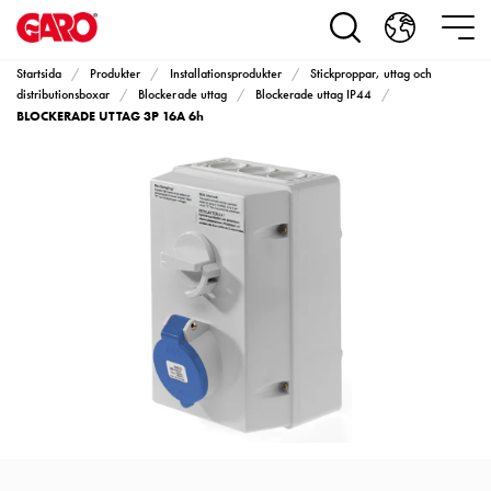
Produkter
Installationsprodukter
Eluttag
Startsida
Produkter
Installationsprodukter
Stickproppar, uttag och
motorvärmare,
distributionsboxar
Blockerade uttag
Blockerade uttag IP44
BLOCKERADE UTTAG 3P 16A 6h
camping
och
marin
Eluttag
motorvärmare
och
camping
PN100
Kapslingar
PN100
Plintprofiler
Fundament
och
stolpar
PN100