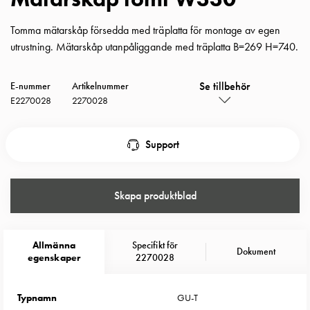
Insatser
Bil
Tomma mätarskåp försedda med träplatta för montage av egen
Insatser
utrustning. Mätarskåp utanpåliggande med träplatta B=269 H=740.
Schuko/Uttag
Insatsplåtar
Se tillbehör
E-nummer
Artikelnummer
PN100
E2270028
2270028
Insatser
Camping
Support
Insatser
Bil
Gctrl
Skapa produktblad
Insatser
Camping
Gctrl
Tillbehör
Allmänna
Specifikt för
Dokument
egenskaper
2270028
och
montagedelar
PN100
Typnamn
GU-T