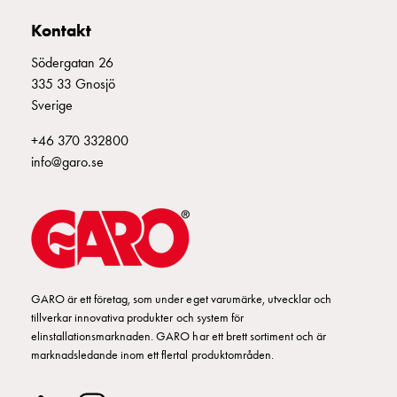
Fundament
POTENTIALPLINT MÄTARSKÅP
E2270620
och
Kontakt
stolpar
KOPPL.INSATS
E2270622
Södergatan 26
Fördelningsskåp
335 33 Gnosjö
mätare
Sverige
TBS AL/CU TRYCKBRICKSATS
E2270628
Gatubelysningsskåp
Gatubelysningsskåp
+46 370 332800
extern
ÖVERSP PAKET TÄTORT
E2270637
info@garo.se
matning
Gatubelysningsskåp
ÖVERSP PAKET LANDSBYGD
E2270638
astro
Kabelskåp
RESERVKRAFTSINTAG
E2270640
E-
mobility
GARO är ett företag, som under eget varumärke, utvecklar och
Kabelskåp
BYGGKIT
E2270641
tillverkar innovativa produkter och system för
E-
elinstallationsmarknaden. GARO har ett brett sortiment och är
mobility
SEALABLE HOOD PHlll-lll
E2270644
marknadsledande inom ett flertal produktområden.
med
mätning