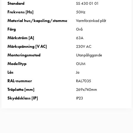
Entity
Standard
SS 430 01 01
Heat
Frekvens [Hz]
50Hz
Entity
Material hus/kapsling/stomme
Varmförzinkad plåt
Heat
med
Färg
Grå
mätning
Märkström [A]
63A
Entity
Märkspänning [V AC]
230V AC
Heat
Monteringsmetod
Utanpåliggande
utan
Modelltyp
GUM
mätning
Kompaktuttag
Lås
Ja
MELN
RAL-nummer
RAL7035
Tid
Träplatta [mm]
269x740mm
och
Skyddsklass [IP]
IP23
temperaturstyrda
uttag
Kosterstolpar
Koster
två