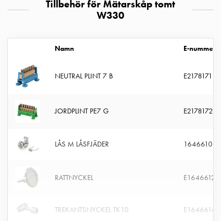
Tillbehör för Mätarskåp tomt
uttag
W330
Koster
tre
uttag
Namn
E-nummer
Koster
fyra
NEUTRAL PLINT 7 B
E2178171
uttag
Kosterstolpar
belysning
JORDPLINT PE7 G
E2178172
Infrastruktur
och
eldistribution
LÅS M LÅSFJÄDER
1646610
Lågspänningsfördelning
Kabelskåp
med
RATTNYCKEL
E1646612
skensystem
Säkringslastfrånskiljare
Tillbehör
TREKANTSNYCKEL TK10
E1646614
och