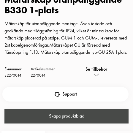
Insatser
B330 1-plats
Bil
Insatser
Mätarskåp för utanpåliggande montage. Även testade och
Schuko/Uttag
godkända med tilläggstätning för IP24, vilket är minsta krav för
Insatsplåtar
mätarskåp placerad på stolpe. GUM 1 och GUM-L levereras med
PN100
2st kabelgenomföringar.Mätarskåpet GU är försedd med
Insatser
flänsöppning FL13. Mätarskåp utanpåliggande typ-GU 25A 1plats.
Camping
Insatser
Se tillbehör
E-nummer
Artikelnummer
Bil
E2270014
2270014
Gctrl
Insatser
Camping
Support
Gctrl
Tillbehör
och
Skapa produktblad
montagedelar
PN100