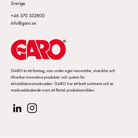
Sverige
Kabelskåp
ÖVERSP PAKET TÄTORT
E2270637
E-
+46 370 332800
mobility
ÖVERSP PAKET LANDSBYGD
E2270638
info@garo.se
utan
mätning
RESERVKRAFTSINTAG
E2270640
Central
GCS
Slutfördelningsskåp
BYGGKIT
E2270641
MS
Byggsystem
GARO är ett företag, som under eget varumärke, utvecklar och
SEALABLE HOOD PHlll-lll
E2270644
GCS
tillverkar innovativa produkter och system för
elinstallationsmarknaden. GARO har ett brett sortiment och är
Profiler
marknadsledande inom ett flertal produktområden.
GCS
OBS-F-63 OMB.SATS GUM-F 25-63A
E2270646
Mittprofil
Bakplåt
ÖVERSP PAKET ELVERK
2270647
GCS
Montageplåtar
OMBYGGNADSSATS 25-63A
E2270649
GCS
Dörrar