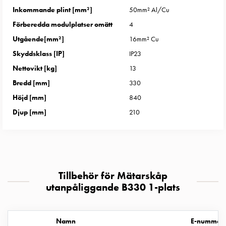
uttag
Inkommande plint [mm²]
50mm² Al/Cu
Koster
Förberedda modulplatser omätt
4
tre
Utgående[mm²]
16mm² Cu
uttag
Koster
Skyddsklass [IP]
IP23
fyra
Nettovikt [kg]
13
uttag
Bredd [mm]
330
Kosterstolpar
Höjd [mm]
840
belysning
Djup [mm]
210
Infrastruktur
och
eldistribution
Lågspänningsfördelning
Kabelskåp
Tillbehör för Mätarskåp
med
utanpåliggande B330 1-plats
skensystem
Säkringslastfrånskiljare
Tillbehör
Namn
E-nummer
och