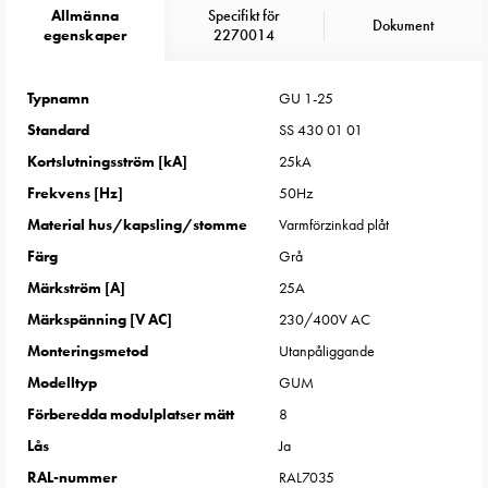
Entity
Allmänna
Specifikt för
Dokument
Heat
egenskaper
2270014
Entity
Heat
Typnamn
GU 1-25
med
Standard
SS 430 01 01
mätning
Entity
Kortslutningsström [kA]
25kA
Heat
Frekvens [Hz]
50Hz
utan
Material hus/kapsling/stomme
Varmförzinkad plåt
mätning
Färg
Grå
Kompaktuttag
Märkström [A]
25A
MELN
Tid
Märkspänning [V AC]
230/400V AC
och
Monteringsmetod
Utanpåliggande
temperaturstyrda
Modelltyp
GUM
uttag
Förberedda modulplatser mätt
8
Kosterstolpar
Lås
Ja
Koster
två
RAL-nummer
RAL7035