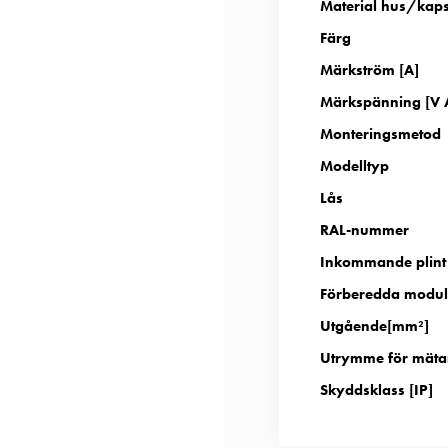
Material hus/kap
Färg
Märkström [A]
Märkspänning [V 
Monteringsmetod
Modelltyp
Lås
RAL-nummer
Inkommande plint
Förberedda modulp
Utgående[mm²]
Utrymme för mäta
Skyddsklass [IP]