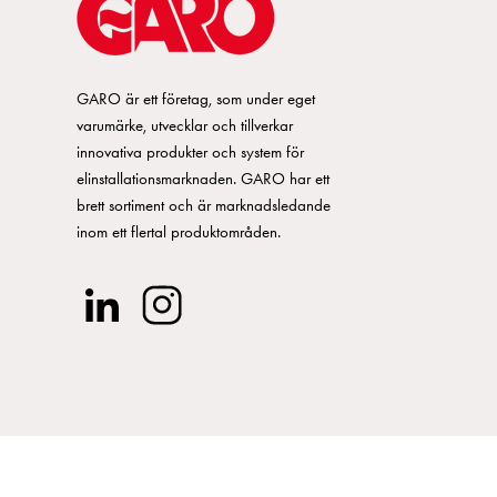
ör mätarskåp
s 595
GARO är ett företag, som under eget
varumärke, utvecklar och tillverkar
BS Al/Cu 5st överfall
innovativa produkter och system för
elinstallationsmarknaden. GARO har ett
ag RI432
brett sortiment och är marknadsledande
inom ett flertal produktområden.
r anpassade för strömförsörjning av utrustning under ex byggnationstiden på e
PHII-III
 utg 25A 3-fasgrupp till en 63A 3-fasgrupp
d i färdiga paketlösning speciellt anpassat för elverk,ledningar och monterin