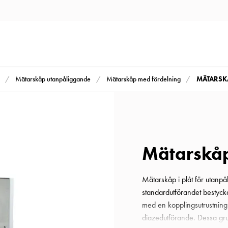
MÄTARSK
Mätarskåp utanpåliggande
Mätarskåp med fördelning
Mätarskåp
Mätarskåp i plåt för utanp
standardutförandet bestyc
med en kopplingsutrustnin
diazedutförande. Dessa gru