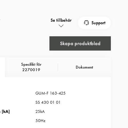
t finns möjligheter att komplettera med
mt en 25A 3-fasgrupp kan bytas till motsvarande 63A. Det
pletterande med extra normapparater. Centraldelen i skåpet
r
Se tillbehör
Support
v anpassat till normapparater på förfrågan. Mätarskåp är anpassat
estyckad med servissäkring och kan bestyckas med
mätarskåpen levereras 1st kabelgenomföring Ø30mm.
Skapa produktblad
typ-F 63A 1plats.
Specifikt för
Dokument
2270019
GUM-F 163-425
SS 430 01 01
 [kA]
25kA
50Hz