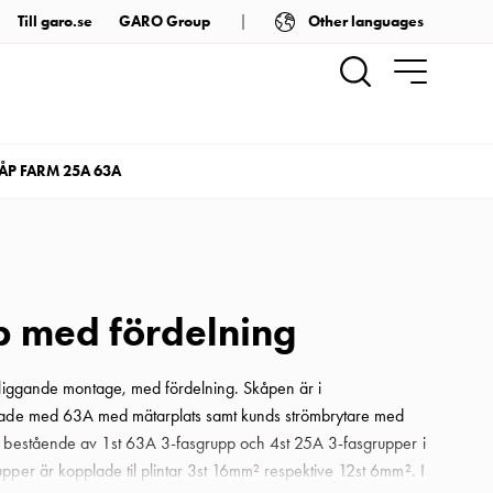
Other languages
Till garo.se
GARO Group
ÅP FARM 25A 63A
 med fördelning
åliggande montage, med fördelning. Skåpen är i
kade med 63A med mätarplats samt kunds strömbrytare med
g bestående av 1st 63A 3-fasgrupp och 4st 25A 3-fasgrupper i
pper är kopplade til plintar 3st 16mm² respektive 12st 6mm². I