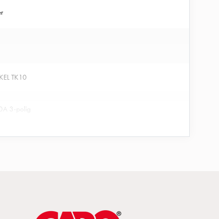
er
EL TK10
0A 3-polig
-II 4polig 80A
arskåp IP24
6+6