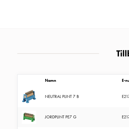
MELN
Tid
och
temperaturstyrda
uttag
Kosterstolpar
Til
Koster
två
uttag
Koster
Namn
E-n
tre
uttag
NEUTRAL PLINT 7 B
E21
Koster
fyra
uttag
JORDPLINT PE7 G
E21
Kosterstolpar