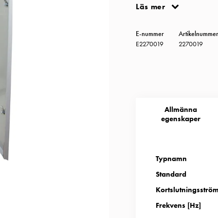
standardutförandet av skåpe
Läs mer
reservkraftsomkopplare, sa
finns även utrymme för kom
E-nummer
Artikelnumme
kan bytas ut till alternati
E2270019
2270019
för en mätarplats och är b
överspänningsskydd. Med 
Mätarskåp utanpåliggande 
Allmänna
egenskaper
Typnamn
Standard
Kortslutningsström
Frekvens [Hz]