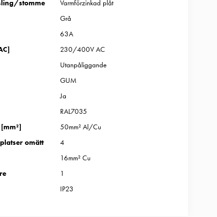
sling/stomme
Varmförzinkad plåt
Grå
63A
AC]
230/400V AC
Utanpåliggande
GUM
Ja
RAL7035
 [mm²]
50mm² Al/Cu
latser omätt
4
16mm² Cu
re
1
IP23