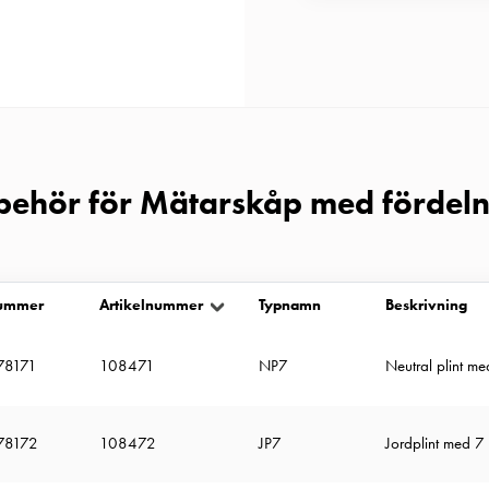
lbehör för Mätarskåp med fördel
ummer
Artikelnummer
Typnamn
Beskrivning
78171
108471
NP7
Neutral plint me
78172
108472
JP7
Jordplint med 7