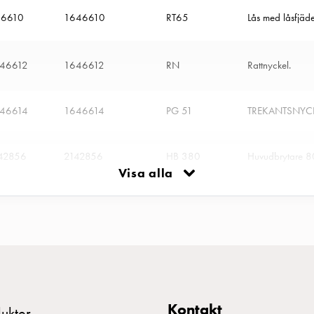
46610
1646610
RT65
Lås med låsfjäd
46612
1646612
RN
Rattnyckel.
46614
1646614
PG 51
TREKANTSNYCK
42856
2142856
HB 380
Huvudbrytare 8
Visa alla
42877
2142877
OMK 4P 80A
Omkopplare I-O
270096
2270096
Tätningskit mät
70618
2270618
Plint N+PE 3X1
Kontakt
ukter