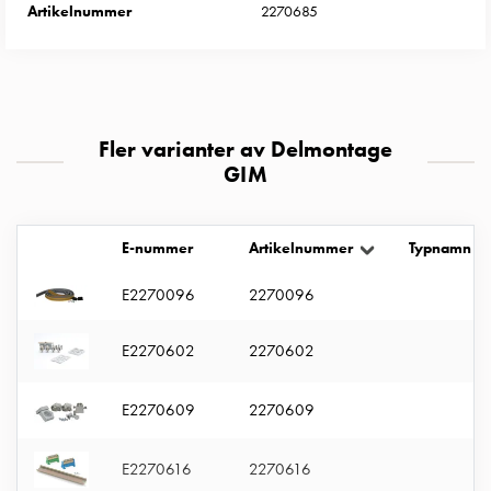
Entity
Artikelnummer
2270685
Heat
Entity
Heat
med
mätning
Fler varianter av Delmontage
Entity
GIM
Heat
utan
mätning
E-nummer
Artikelnummer
Typnamn
Kompaktuttag
MELN
E2270096
2270096
Tid
och
E2270602
2270602
temperaturstyrda
uttag
E2270609
2270609
Kosterstolpar
Koster
E2270616
2270616
två