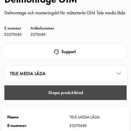
Insatser
Bil
Delmontage och monteringskit för mätartavla GIM Tele media låda
Insatser
Schuko/Uttag
E-nummer
Artikelnummer
Insatsplåtar
E2270685
2270685
PN100
Insatser
Support
Camping
Insatser
Bil
TELE MEDIA LÅDA
Gctrl
Insatser
Camping
Skapa produktblad
Gctrl
Tillbehör
och
Namn
TELE MEDIA LÅDA
montagedelar
PN100
E-nummer
E2270685