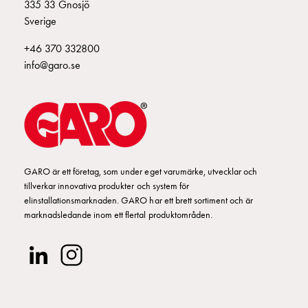
Fundament
335 33 Gnosjö
E2270684
2270684
och
Sverige
stolpar
E2270685
2270685
+46 370 332800
Fördelningsskåp
info@garo.se
mätare
Gatubelysningsskåp
E2270691
2270691
TELE-D
Gatubelysningsskåp
extern
E2270888
2270888
SH II
matning
Gatubelysningsskåp
astro
GARO är ett företag, som under eget varumärke, utvecklar och
E2270097
351604
Kabelskåp
tillverkar innovativa produkter och system för
E-
elinstallationsmarknaden. GARO har ett brett sortiment och är
marknadsledande inom ett flertal produktområden.
mobility
Kabelskåp
E-
mobility
med
mätning