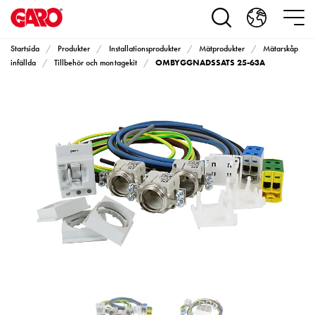
Produkter
Installationsprodukter
Eluttag
Startsida
Produkter
Installationsprodukter
Mätprodukter
Mätarskåp
motorvärmare,
OMBYGGNADSSATS 25-63A
infällda
Tillbehör och montagekit
camping
och
marin
Eluttag
motorvärmare
och
camping
PN100
Kapslingar
PN100
Plintprofiler
Fundament
och
stolpar
PN100