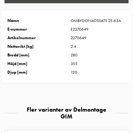
Entity
Heat
Entity
Namn
OMBYGGNADSSATS 25-63A
Heat
med
E-nummer
E2270649
mätning
Artikelnummer
2270649
Entity
Nettovikt [kg]
2.4
Heat
Bredd [mm]
280
utan
Höjd [mm]
355
mätning
Kompaktuttag
Djup [mm]
120
MELN
Tid
och
temperaturstyrda
uttag
Fler varianter av Delmontage
Kosterstolpar
GIM
Koster
två