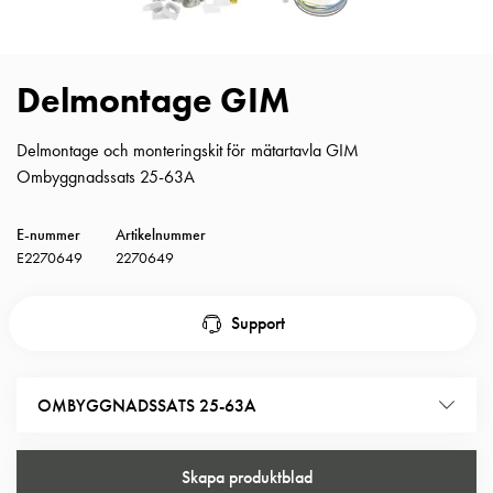
Insatser
Bil
Insatser
Delmontage GIM
Schuko/Uttag
Insatsplåtar
Delmontage och monteringskit för mätartavla GIM
PN100
Ombyggnadssats 25-63A
Insatser
Camping
Insatser
E-nummer
Artikelnummer
Bil
E2270649
2270649
Gctrl
Insatser
Support
Camping
Gctrl
Tillbehör
OMBYGGNADSSATS 25-63A
och
montagedelar
PN100
Skapa produktblad