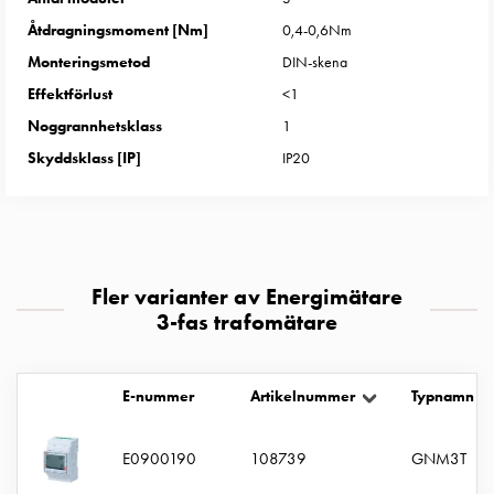
uttag
Åtdragningsmoment [Nm]
0,4-0,6Nm
Koster
Monteringsmetod
DIN-skena
tre
uttag
Effektförlust
<1
Koster
Noggrannhetsklass
1
fyra
Skyddsklass [IP]
IP20
uttag
Kosterstolpar
belysning
Infrastruktur
och
Fler varianter av Energimätare
eldistribution
3-fas trafomätare
Lågspänningsfördelning
Kabelskåp
med
E-nummer
Artikelnummer
Typnamn
skensystem
Säkringslastfrånskiljare
E0900190
108739
GNM3T
Tillbehör
och