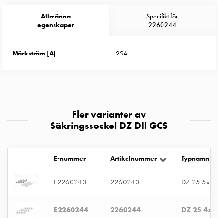
Entity
Heat
Allmänna
Specifikt för
Entity
egenskaper
2260244
Heat
med
Märkström [A]
25A
mätning
Entity
Heat
utan
mätning
Fler varianter av
Kompaktuttag
Säkringssockel DZ DII GCS
MELN
Tid
och
E-nummer
Artikelnummer
Typnamn
temperaturstyrda
uttag
E2260243
2260243
DZ 25 5x3 
Kosterstolpar
Koster
E2260244
2260244
DZ 25 4x3
två