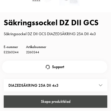
Insatser
Bil
Insatser
Säkringssockel DZ DII GCS
Schuko/Uttag
Insatsplåtar
Säkringssockel DZ DII GCS DIAZEDSÄKRING 25A DII 4x3
PN100
Insatser
Camping
E-nummer
Artikelnummer
Insatser
E2260244
2260244
Bil
Gctrl
Support
Insatser
Camping
Gctrl
DIAZEDSÄKRING 25A DII 4x3
Tillbehör
och
montagedelar
Skapa produktblad
PN100