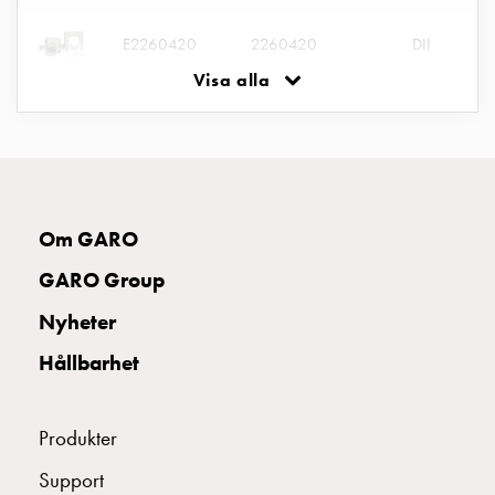
uttag
Koster
E2260420
2260420
DII
tre
Visa alla
uttag
Koster
fyra
uttag
Kosterstolpar
belysning
Om GARO
Infrastruktur
och
GARO Group
eldistribution
Nyheter
Lågspänningsfördelning
Kabelskåp
Hållbarhet
med
skensystem
Produkter
Säkringslastfrånskiljare
Tillbehör
Support
och