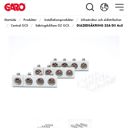
Produkter
Installationsprodukter
Eluttag
Startsida
Produkter
Installationsprodukter
Infrastruktur och eldistribution
motorvärmare,
DIAZEDSÄKRING 25A DII 4x3
Central GCS
Säkringshållare DZ GCS
camping
och
marin
Eluttag
motorvärmare
och
camping
PN100
Kapslingar
PN100
Plintprofiler
Fundament
och
stolpar
PN100