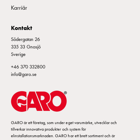
montagedelar
Karriär
Kabelskåp
Kabelskåp
Kontakt
utan
mätning
Södergatan 26
Tomt
335 33 Gnosjö
kabelskåp
Sverige
Kabelskåp
norm
+46 370 332800
Kabelskåp
info@garo.se
för
mätare
och
reservkraft
Kabelskåp
för
GARO är ett företag, som under eget varumärke, utvecklar och
mätare
tillverkar innovativa produkter och system för
Fördelningsskåp
elinstallationsmarknaden. GARO har ett brett sortiment och är