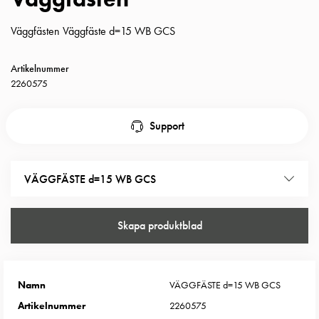
Insatser
Bil
Väggfästen Väggfäste d=15 WB GCS
Insatser
Schuko/Uttag
Artikelnummer
Insatsplåtar
2260575
PN100
Insatser
Support
Camping
Insatser
Bil
VÄGGFÄSTE d=15 WB GCS
Gctrl
Insatser
Camping
Skapa produktblad
Gctrl
Tillbehör
och
Namn
VÄGGFÄSTE d=15 WB GCS
montagedelar
PN100
Artikelnummer
2260575