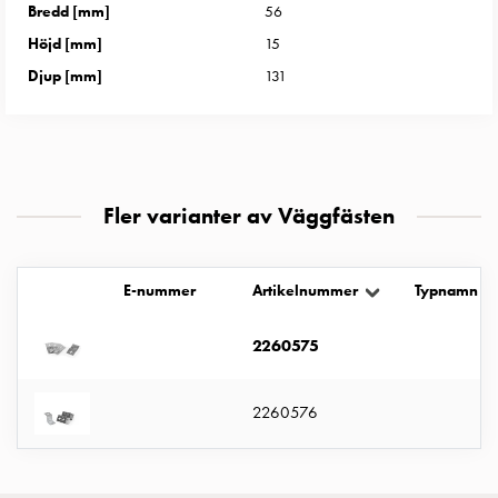
Entity
Bredd [mm]
56
Heat
Höjd [mm]
15
Entity
Djup [mm]
131
Heat
med
mätning
Entity
Heat
Fler varianter av Väggfästen
utan
mätning
Kompaktuttag
E-nummer
Artikelnummer
Typnamn
MELN
Tid
2260575
och
temperaturstyrda
uttag
2260576
Kosterstolpar
Koster
två