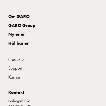
uttag
Koster
tre
Om GARO
uttag
GARO Group
Koster
fyra
Nyheter
uttag
Kosterstolpar
Hållbarhet
belysning
Infrastruktur
Produkter
och
eldistribution
Support
Lågspänningsfördelning
Karriär
Kabelskåp
med
skensystem
Kontakt
Säkringslastfrånskiljare
Tillbehör
Södergatan 26
och