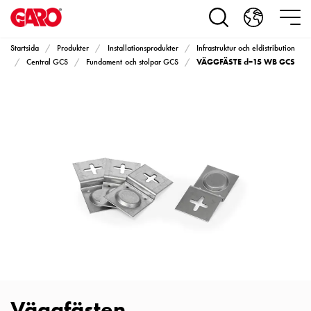
Produkter
Installationsprodukter
Eluttag
Startsida
Produkter
Installationsprodukter
Infrastruktur och eldistribution
motorvärmare,
VÄGGFÄSTE d=15 WB GCS
Central GCS
Fundament och stolpar GCS
camping
och
marin
Eluttag
motorvärmare
och
camping
PN100
Kapslingar
PN100
Plintprofiler
Fundament
och
stolpar
Väggfästen
PN100