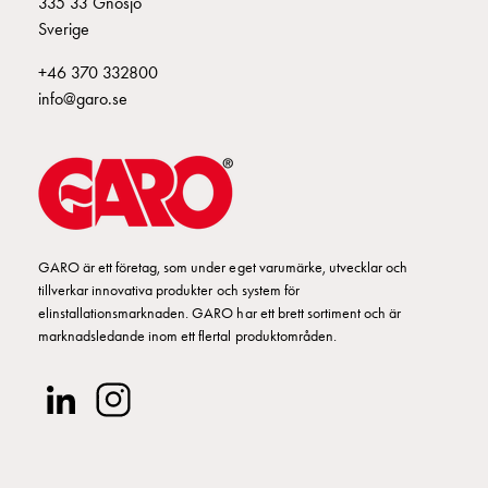
335 33 Gnosjö
montagedelar
Sverige
Kabelskåp
+46 370 332800
Kabelskåp
info@garo.se
utan
mätning
Tomt
kabelskåp
Kabelskåp
norm
Kabelskåp
GARO är ett företag, som under eget varumärke, utvecklar och
för
tillverkar innovativa produkter och system för
mätare
elinstallationsmarknaden. GARO har ett brett sortiment och är
och
marknadsledande inom ett flertal produktområden.
reservkraft
Kabelskåp
för
mätare
Fördelningsskåp