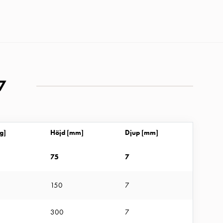
7
g]
Höjd [mm]
Djup [mm]
75
7
150
7
300
7