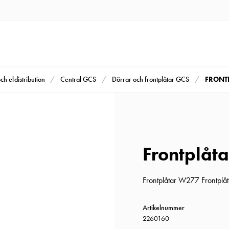
FRONTP
och eldistribution
Central GCS
Dörrar och frontplåtar GCS
Frontplåt
Frontplåtar W277 Frontplå
Artikelnummer
2260160