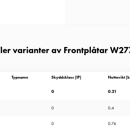
Fler varianter av Frontplåtar W27
Typnamn
Skyddsklass [IP]
Nettovikt [k
0
0.21
0
0.4
0
0.76