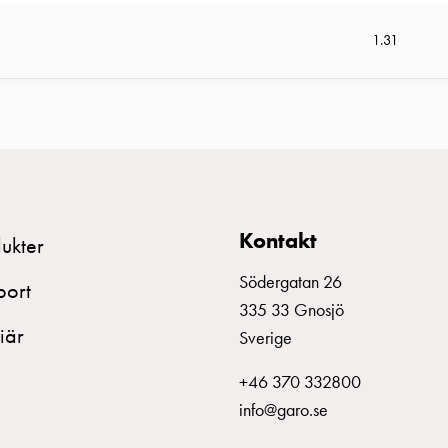
1.31
Kontakt
ukter
Södergatan 26
port
335 33 Gnosjö
iär
Sverige
+46 370 332800
info@garo.se