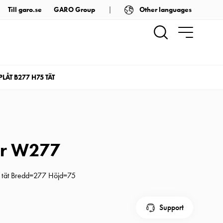
Other languages
Till garo.se
GARO Group
LÅT B277 H75 TÄT
ar W277
t tät Bredd=277 Höjd=75
Support