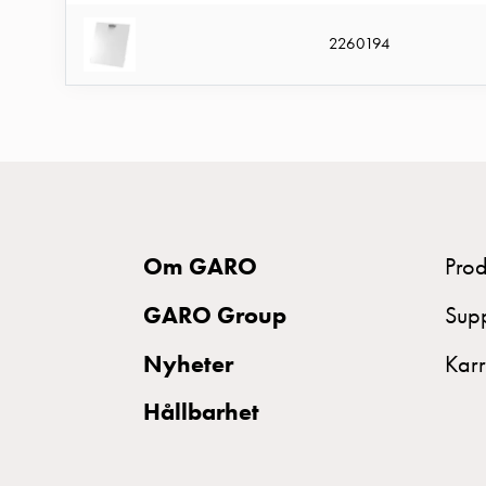
MELN
Tid
2260194
och
temperaturstyrda
uttag
Kosterstolpar
Koster
två
uttag
Om GARO
Prod
Koster
GARO Group
Sup
tre
uttag
Nyheter
Karr
Koster
Hållbarhet
fyra
uttag
Kosterstolpar