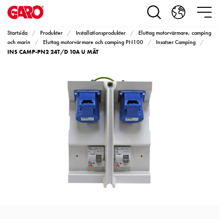
Produkter
Installationsprodukter
Eluttag
Startsida
Produkter
Installationsprodukter
Eluttag motorvärmare, camping
motorvärmare,
och marin
Eluttag motorvärmare och camping PN100
Insatser Camping
INS CAMP-PN2 24T/D 10A U MÄT
camping
och
marin
Eluttag
motorvärmare
och
camping
PN100
Kapslingar
PN100
Plintprofiler
Fundament
och
stolpar
PN100