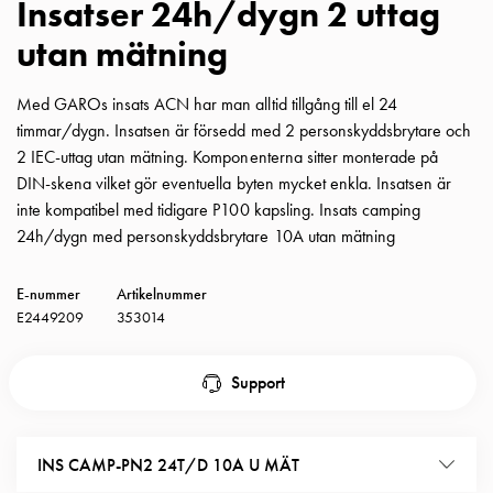
Insatser 24h/dygn 2 uttag
Insatser
utan mätning
Bil
Insatser
Schuko/Uttag
Med GAROs insats ACN har man alltid tillgång till el 24
Insatsplåtar
timmar/dygn. Insatsen är försedd med 2 personskyddsbrytare och
PN100
2 IEC-uttag utan mätning. Komponenterna sitter monterade på
Insatser
DIN-skena vilket gör eventuella byten mycket enkla. Insatsen är
Camping
inte kompatibel med tidigare P100 kapsling. Insats camping
Insatser
24h/dygn med personskyddsbrytare 10A utan mätning
Bil
Gctrl
E-nummer
Artikelnummer
Insatser
E2449209
353014
Camping
Gctrl
Support
Tillbehör
och
montagedelar
INS CAMP-PN2 24T/D 10A U MÄT
PN100