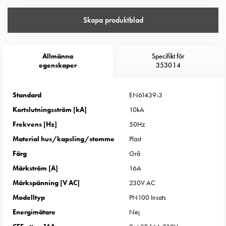
Entity
Heat
Skapa produktblad
Entity
Heat
med
Allmänna
Specifikt för
mätning
egenskaper
353014
Entity
Heat
Standard
EN61439-3
utan
Kortslutningsström [kA]
10kA
mätning
Kompaktuttag
Frekvens [Hz]
50Hz
MELN
Material hus/kapsling/stomme
Plast
Tid
Färg
Grå
och
Märkström [A]
16A
temperaturstyrda
Märkspänning [V AC]
230V AC
uttag
Kosterstolpar
Modelltyp
PN100 Insats
Koster
Energimätare
Nej
två