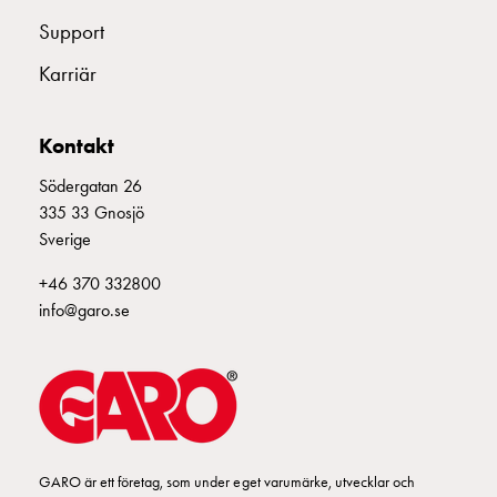
Fundament
Support
och
stolpar
Karriär
Fördelningsskåp
mätare
Gatubelysningsskåp
Kontakt
Gatubelysningsskåp
Södergatan 26
extern
335 33 Gnosjö
matning
Sverige
Gatubelysningsskåp
astro
+46 370 332800
Kabelskåp
info@garo.se
E-
mobility
Kabelskåp
E-
mobility
med
mätning
GARO är ett företag, som under eget varumärke, utvecklar och