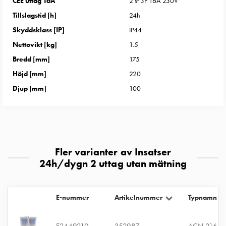
CEE uttag 16A
2 st 3P 16A 230V
uttag
Tillslagstid [h]
24h
Koster
tre
Skyddsklass [IP]
IP44
uttag
Nettovikt [kg]
1.5
Koster
Bredd [mm]
175
fyra
Höjd [mm]
220
uttag
Djup [mm]
100
Kosterstolpar
belysning
Infrastruktur
och
eldistribution
Fler varianter av Insatser
Lågspänningsfördelning
24h/dygn 2 uttag utan mätning
Kabelskåp
med
skensystem
E-nummer
Artikelnummer
Typnamn
Säkringslastfrånskiljare
Tillbehör
och
E2449210
352987
ACN 216-2