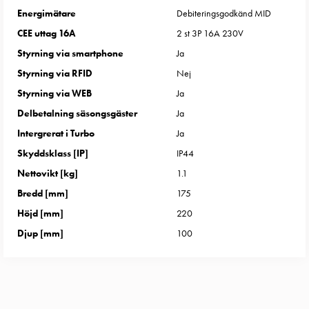
uttag
Energimätare
Debiteringsgodkänd MID
Koster
CEE uttag 16A
2 st 3P 16A 230V
tre
Styrning via smartphone
Ja
uttag
Styrning via RFID
Nej
Koster
fyra
Styrning via WEB
Ja
uttag
Delbetalning säsongsgäster
Ja
Kosterstolpar
Intergrerat i Turbo
Ja
belysning
Skyddsklass [IP]
IP44
Infrastruktur
och
Nettovikt [kg]
1.1
eldistribution
Bredd [mm]
175
Lågspänningsfördelning
Höjd [mm]
220
Kabelskåp
Djup [mm]
100
med
skensystem
Säkringslastfrånskiljare
Tillbehör
och