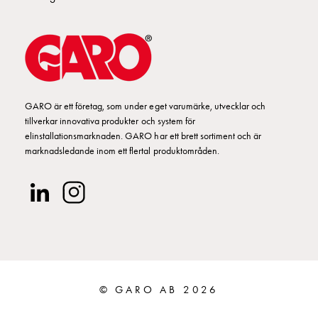
Kabelskåp
E-
mobility
utan
mätning
Central
GARO är ett företag, som under eget varumärke, utvecklar och
GCS
tillverkar innovativa produkter och system för
Slutfördelningsskåp
elinstallationsmarknaden. GARO har ett brett sortiment och är
MS
marknadsledande inom ett flertal produktområden.
Byggsystem
GCS
Profiler
GCS
Mittprofil
Bakplåt
GCS
Montageplåtar
© GARO AB 2026
GCS
Dörrar