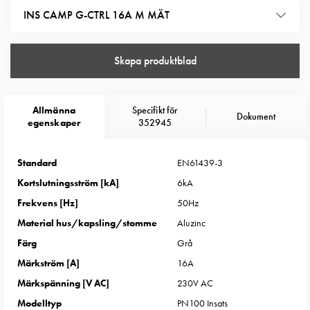
Entity
testas och certifieras enligt samma regler som en elmätare som
INS CAMP G-CTRL 16A M MÄT
Heat
installeras i en fastighet av elnätsägaren. Insats för camping G-ctrl
Entity
16A med mätning
Heat
Skapa produktblad
med
mätning
Entity
Allmänna
Specifikt för
Dokument
Heat
egenskaper
352945
utan
mätning
Standard
EN61439-3
Kompaktuttag
Kortslutningsström [kA]
6kA
MELN
Tid
Frekvens [Hz]
50Hz
och
Material hus/kapsling/stomme
Aluzinc
temperaturstyrda
Färg
Grå
uttag
Märkström [A]
16A
Kosterstolpar
Märkspänning [V AC]
230V AC
Koster
två
Modelltyp
PN100 Insats