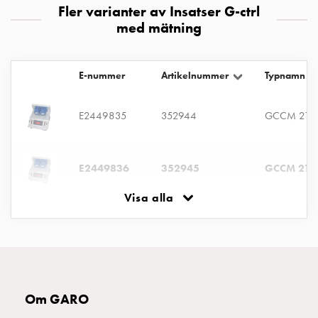
Fler varianter av Insatser G-ctrl
montagedelar
med mätning
Kabelskåp
Kabelskåp
utan
E-nummer
Artikelnummer
Typnamn
mätning
Tomt
E2449835
352944
GCCM 210
kabelskåp
Kabelskåp
norm
Kabelskåp
E2449836
352945
GCCM 216
för
Visa alla
mätare
och
reservkraft
Kabelskåp
för
mätare
Om GARO
Fördelningsskåp