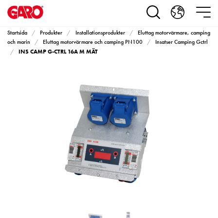
Produkter
Installationsprodukter
Eluttag
Startsida
Produkter
Installationsprodukter
Eluttag motorvärmare, camping
motorvärmare,
och marin
Eluttag motorvärmare och camping PN100
Insatser Camping Gctrl
INS CAMP G-CTRL 16A M MÄT
camping
och
marin
Eluttag
motorvärmare
och
camping
PN100
Kapslingar
PN100
Plintprofiler
Fundament
och
stolpar
PN100