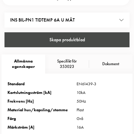
Entity
tidigare P100 kapsling. Insats tid och temperaturstyrd med
Heat
jordfelsbrytare 6A utan mätning
Entity
INS BIL-PN1 TIDTEMP 6A U MÄT
Heat
med
mätning
Skapa produktblad
Entity
Heat
utan
Allmänna
Specifikt för
Dokument
mätning
egenskaper
353023
Kompaktuttag
MELN
Standard
EN61439-3
Tid
Kortslutningsström [kA]
10kA
och
Frekvens [Hz]
50Hz
temperaturstyrda
uttag
Material hus/kapsling/stomme
Plast
Kosterstolpar
Färg
Grå
Koster
Märkström [A]
16A
två