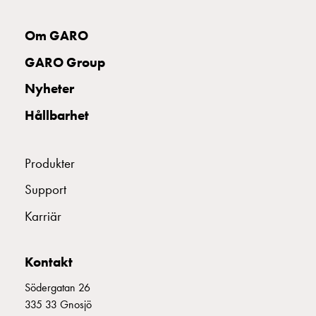
Kabelskåp
E-
PERSONSKYDDSBRYTARE C 2P6A10kA
E216324
Om GARO
mobility
utan
GARO Group
mätning
PERSONSK BR GS C-KAR 10A 2P
E216324
Nyheter
Central
GCS
Hållbarhet
Slutfördelningsskåp
PERSONSK BR GS C-KAR 13A 2P
E216324
MS
Byggsystem
Produkter
GCS
PERSONSK BR GS C-KAR 16A 2P
E216325
Support
Profiler
GCS
Karriär
Mittprofil
UTTAG RAK 3P 16A 6h R
E242489
Bakplåt
Kontakt
GCS
Montageplåtar
UTTAGSINSATS MVU
E244941
Södergatan 26
GCS
335 33 Gnosjö
Dörrar