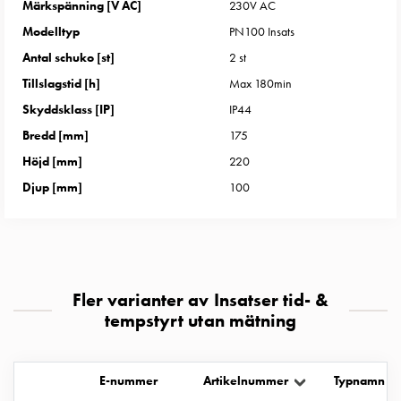
Märkspänning [V AC]
230V AC
uttag
Koster
Modelltyp
PN100 Insats
tre
Antal schuko [st]
2 st
uttag
Tillslagstid [h]
Max 180min
Koster
Skyddsklass [IP]
IP44
fyra
Bredd [mm]
175
uttag
Kosterstolpar
Höjd [mm]
220
belysning
Djup [mm]
100
Infrastruktur
och
eldistribution
Lågspänningsfördelning
Kabelskåp
Fler varianter av Insatser tid- &
med
tempstyrt utan mätning
skensystem
Säkringslastfrånskiljare
Tillbehör
E-nummer
Artikelnummer
Typnamn
och