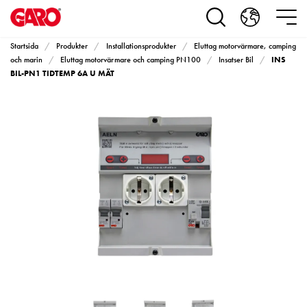
Produkter
Installationsprodukter
Eluttag
Startsida
Produkter
Installationsprodukter
Eluttag motorvärmare, camping
motorvärmare,
INS
och marin
Eluttag motorvärmare och camping PN100
Insatser Bil
camping
BIL-PN1 TIDTEMP 6A U MÄT
och
marin
Eluttag
motorvärmare
och
camping
PN100
Kapslingar
PN100
Plintprofiler
Fundament
och
stolpar
PN100