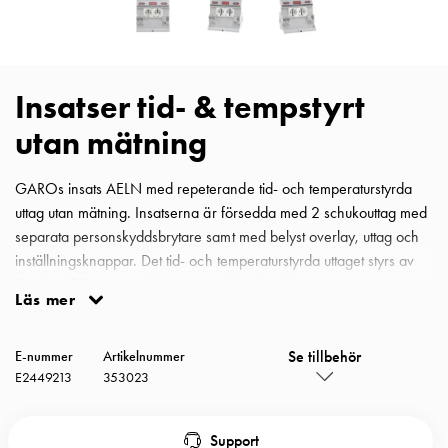
Insatser
Bil
Insatser
Schuko/Uttag
Insatser tid- & tempstyrt
Insatsplåtar
utan mätning
PN100
Insatser
Camping
GAROs insats AELN med repeterande tid- och temperaturstyrda
Insatser
uttag utan mätning. Insatserna är försedda med 2 schukouttag med
Bil
separata personskyddsbrytare samt med belyst overlay, uttag och
Gctrl
inställningsknappar. Det tid- och temperaturstyrda uttaget styrs av
Insatser
den inställda avresetiden samt av den aktuella utetemperaturen,
Läs mer
Camping
har en underhållsfri kondensatorbackup vilket gör att de klarar ett
Gctrl
strömavbrott på upp till 48 h utan att förlora sina inställningar.
Tillbehör
Se tillbehör
Komponenterna sitter monterade på DIN-skena vilket gör
E-nummer
Artikelnummer
E2449213
353023
och
eventuella byten mycket enkla. Alla AELN insatser har en max
montagedelar
tillslagstid på 3h för de tid-&tempstyrda uttagen och automatisk
PN100
sommar / vintertid. Insatsen är kompatibel och går även använda i
Support