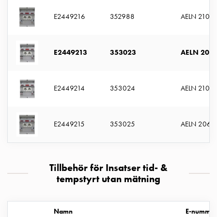
montagedelar
E2449216
352988
AELN 210-2
Kabelskåp
Kabelskåp
utan
E2449213
353023
AELN 206-
mätning
Tomt
kabelskåp
E2449214
353024
AELN 210-1
Kabelskåp
norm
Kabelskåp
E2449215
353025
AELN 206-
för
mätare
och
reservkraft
Tillbehör för Insatser tid- &
Kabelskåp
tempstyrt utan mätning
för
mätare
Fördelningsskåp
Namn
E-numme