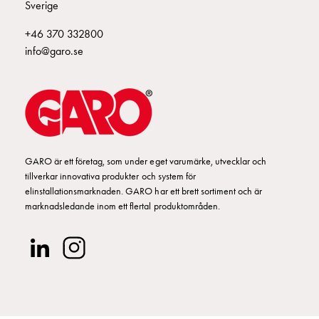
Sverige
KD-P KONTAKTDON P-SERIE MVC
E244950
och
frontplåtar
+46 370 332800
GCS
VRED MVAT 5-PACK
E244950
info@garo.se
Gavlar
GCS
MVV UTTAGSINSATS (RUND) PET
E244952
Skenor
GCS
Flänsar
TIMER BILV.CENTRAL
E244952
GCS
GARO är ett företag, som under eget varumärke, utvecklar och
Säkringshållare
tillverkar innovativa produkter och system för
DZ
elinstallationsmarknaden. GARO har ett brett sortiment och är
GCS
marknadsledande inom ett flertal produktområden.
Insatser
GCS
Fundament
och
stolpar
GCS