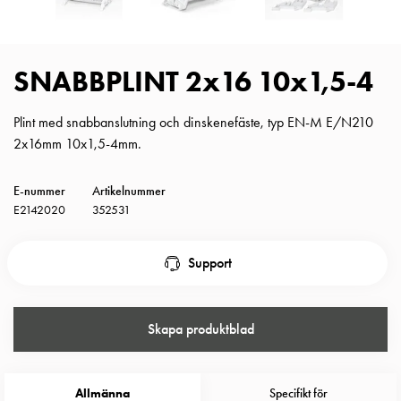
Insatser
Bil
Insatser
SNABBPLINT 2x16 10x1,5-4
Schuko/Uttag
Insatsplåtar
Plint med snabbanslutning och dinskenefäste, typ EN-M E/N210
PN100
2x16mm 10x1,5-4mm.
Insatser
Camping
Insatser
E-nummer
Artikelnummer
Bil
E2142020
352531
Gctrl
Insatser
Support
Camping
Gctrl
Tillbehör
Skapa produktblad
och
montagedelar
PN100
Allmänna
Specifikt för