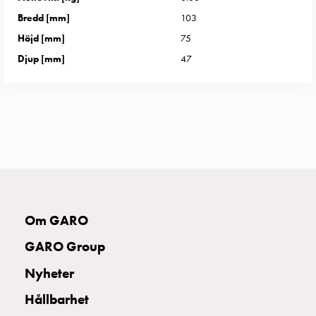
uttag
Bredd [mm]
103
Koster
Höjd [mm]
75
tre
uttag
Djup [mm]
47
Koster
fyra
uttag
Kosterstolpar
belysning
Infrastruktur
och
eldistribution
Lågspänningsfördelning
Om GARO
Kabelskåp
med
GARO Group
skensystem
Nyheter
Säkringslastfrånskiljare
Tillbehör
Hållbarhet
och