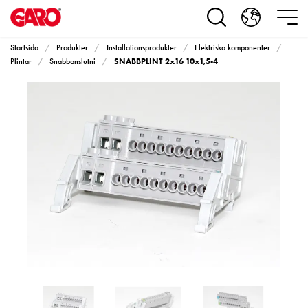
Produkter
Installationsprodukter
Eluttag
Startsida
Produkter
Installationsprodukter
Elektriska komponenter
motorvärmare,
SNABBPLINT 2x16 10x1,5-4
Plintar
Snabbanslutni
camping
och
marin
Eluttag
motorvärmare
och
camping
PN100
Kapslingar
PN100
Plintprofiler
Fundament
och
stolpar
PN100