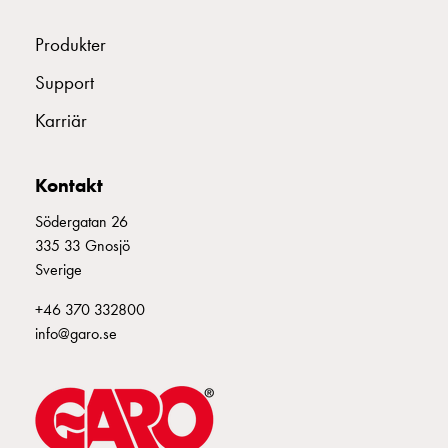
montagedelar
Produkter
Kabelskåp
Kabelskåp
Support
utan
mätning
Karriär
Tomt
kabelskåp
Kontakt
Kabelskåp
norm
Södergatan 26
Kabelskåp
335 33 Gnosjö
för
Sverige
mätare
och
+46 370 332800
reservkraft
info@garo.se
Kabelskåp
för
mätare
Fördelningsskåp