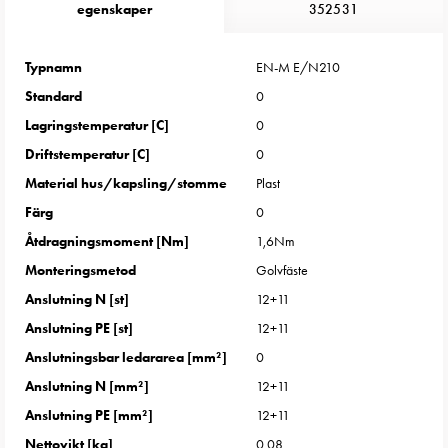
Entity
egenskaper
352531
Heat
Entity
Typnamn
EN-M E/N210
Heat
Standard
0
med
mätning
Lagringstemperatur [C]
0
Entity
Driftstemperatur [C]
0
Heat
Material hus/kapsling/stomme
Plast
utan
Färg
0
mätning
Åtdragningsmoment [Nm]
1,6Nm
Kompaktuttag
MELN
Monteringsmetod
Golvfäste
Tid
Anslutning N [st]
12+11
och
Anslutning PE [st]
12+11
temperaturstyrda
Anslutningsbar ledararea [mm²]
0
uttag
Kosterstolpar
Anslutning N [mm²]
12+11
Koster
Anslutning PE [mm²]
12+11
två
Nettovikt [kg]
0.08