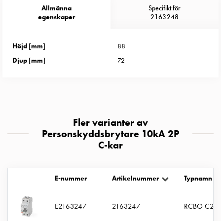
Entity
Allmänna
Specifikt för
Heat
egenskaper
2163248
Entity
Heat
Höjd [mm]
88
med
Djup [mm]
72
mätning
Entity
Heat
utan
mätning
Kompaktuttag
Fler varianter av
MELN
Personskyddsbrytare 10kA 2P
C-kar
Tid
och
temperaturstyrda
E-nummer
Artikelnummer
Typnamn
uttag
Kosterstolpar
Koster
E2163247
2163247
RCBO C2P 
två