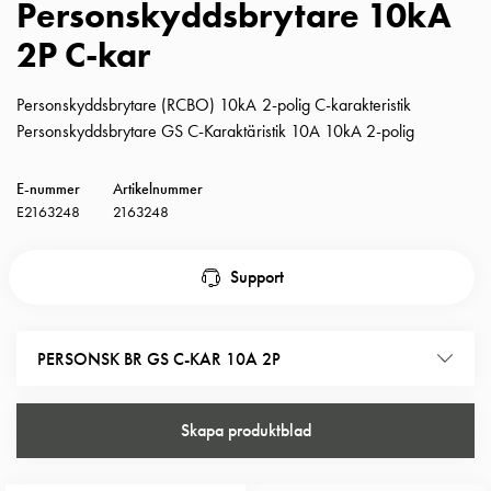
Personskyddsbrytare 10kA
Insatser
2P C-kar
Bil
Insatser
Schuko/Uttag
Personskyddsbrytare (RCBO) 10kA 2-polig C-karakteristik
Insatsplåtar
Personskyddsbrytare GS C-Karaktäristik 10A 10kA 2-polig
PN100
Insatser
E-nummer
Artikelnummer
Camping
E2163248
2163248
Insatser
Bil
Support
Gctrl
Insatser
Camping
PERSONSK BR GS C-KAR 10A 2P
Gctrl
Tillbehör
och
Skapa produktblad
montagedelar
PN100