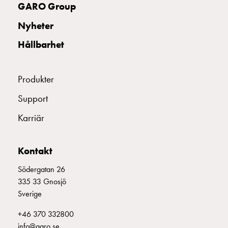
GARO Group
montagedelar
E2163254
2163254
RCBO C2P 
Kabelskåp
Nyheter
Kabelskåp
Hållbarhet
utan
mätning
Tomt
Produkter
kabelskåp
Kabelskåp
Support
norm
Karriär
Kabelskåp
för
mätare
Kontakt
och
reservkraft
Södergatan 26
Kabelskåp
335 33 Gnosjö
för
Sverige
mätare
+46 370 332800
Fördelningsskåp
info@garo.se