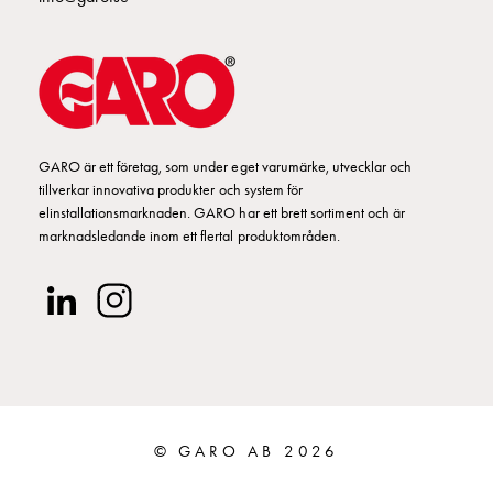
Fundament
och
stolpar
Fördelningsskåp
mätare
Gatubelysningsskåp
Gatubelysningsskåp
GARO är ett företag, som under eget varumärke, utvecklar och
extern
tillverkar innovativa produkter och system för
elinstallationsmarknaden. GARO har ett brett sortiment och är
matning
marknadsledande inom ett flertal produktområden.
Gatubelysningsskåp
astro
Kabelskåp
E-
mobility
Kabelskåp
E-
mobility
© GARO AB 2026
med
mätning