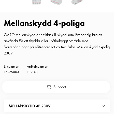
Insatser
Bil
Insatser
Mellanskydd 4-poliga
Schuko/Uttag
Insatsplåtar
GARO mellanskydd är ett klass II skydd som lämpar sig bra att
PN100
använda för att skydda villor i tätbebyggt område mot
Insatser
överspänningar på nätet orsakat av tex. åska. Mellanskydd 4-polig
Camping
230V
Insatser
Bil
Gctrl
E-nummer
Artikelnummer
Insatser
E5275003
109143
Camping
Gctrl
Support
Tillbehör
och
montagedelar
MELLANSKYDD 4P 230V
PN100