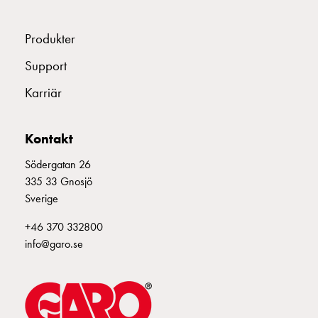
Fundament
och
stolpar
Produkter
Fördelningsskåp
Support
mätare
Gatubelysningsskåp
Karriär
Gatubelysningsskåp
extern
Kontakt
matning
Gatubelysningsskåp
Södergatan 26
astro
335 33 Gnosjö
Kabelskåp
Sverige
E-
mobility
+46 370 332800
Kabelskåp
info@garo.se
E-
mobility
med
mätning