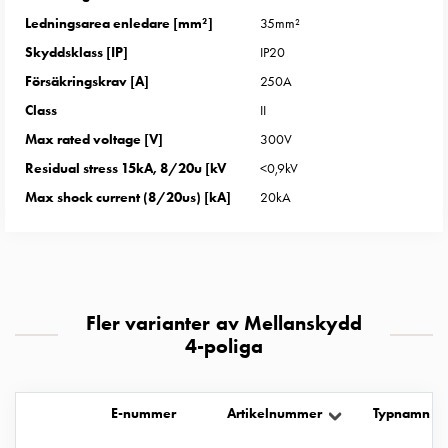
uttag
Ledningsarea enledare [mm²]
35mm²
Koster
Skyddsklass [IP]
IP20
tre
Försäkringskrav [A]
250A
uttag
Koster
Class
II
fyra
Max rated voltage [V]
300V
uttag
Residual stress 15kA, 8/20u [kV
<0,9kV
Kosterstolpar
Max shock current (8/20us) [kA]
20kA
belysning
Infrastruktur
och
eldistribution
Lågspänningsfördelning
Fler varianter av Mellanskydd
Kabelskåp
4-poliga
med
skensystem
Säkringslastfrånskiljare
E-nummer
Artikelnummer
Typnamn
Tillbehör
och