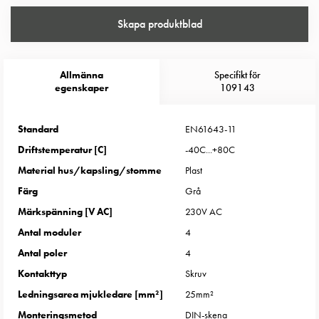
Entity
Heat
Skapa produktblad
Entity
Heat
med
Allmänna
Specifikt för
mätning
egenskaper
109143
Entity
Heat
Standard
EN61643-11
utan
Driftstemperatur [C]
-40C...+80C
mätning
Material hus/kapsling/stomme
Plast
Kompaktuttag
MELN
Färg
Grå
Tid
Märkspänning [V AC]
230V AC
och
Antal moduler
4
temperaturstyrda
Antal poler
4
uttag
Kontakttyp
Skruv
Kosterstolpar
Koster
Ledningsarea mjukledare [mm²]
25mm²
två
Monteringsmetod
DIN-skena