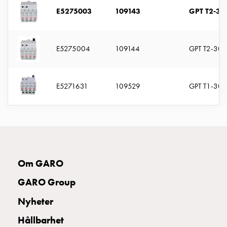
montagedelar
E5275003
109143
GPT T2-30
Kabelskåp
Kabelskåp
utan
E5275004
109144
GPT T2-300
mätning
Tomt
kabelskåp
E5271631
109529
GPT T1-300
Kabelskåp
norm
Kabelskåp
för
mätare
och
Om GARO
reservkraft
Kabelskåp
GARO Group
för
Nyheter
mätare
Fördelningsskåp
Hållbarhet