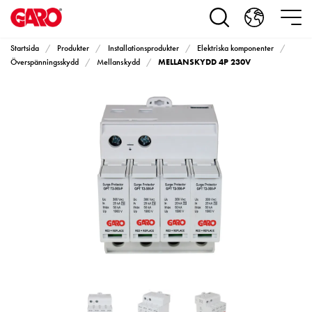
Produkter
Installationsprodukter
Eluttag
Startsida
Produkter
Installationsprodukter
Elektriska komponenter
motorvärmare,
MELLANSKYDD 4P 230V
Överspänningsskydd
Mellanskydd
camping
och
marin
Eluttag
motorvärmare
och
camping
PN100
Kapslingar
PN100
Plintprofiler
Fundament
och
stolpar
PN100