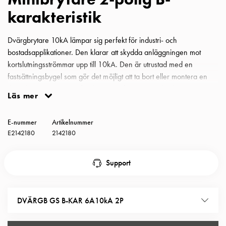
Insatser
karakteristik
Bil
Insatser
Dvärgbrytare 10kA lämpar sig perfekt för industri- och
Schuko/Uttag
bostadsapplikationer. Den klarar att skydda anläggningen mot
Insatsplåtar
kortslutningsströmmar upp till 10kA. Den är utrustad med en
PN100
fastsättningsbygel som gör det möjligt att ta bort eller montera en
Insatser
dvärgbrytare även när fasskenan är fastmonterad och är
Camping
Läs mer
kompatibel med alla GARO fasskenor för dvärgbrytare.
Insatser
Dvärgbrytare GS B-karaktäristik 6A 10kA 2-polig
Bil
E-nummer
Artikelnummer
Gctrl
E2142180
2142180
Insatser
Camping
Support
Gctrl
Tillbehör
och
DVÄRGB GS B-KAR 6A10kA 2P
montagedelar
PN100