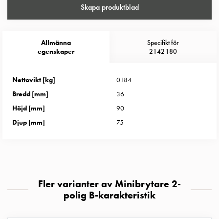
Entity
Skapa produktblad
Heat
Entity
Heat
Allmänna
Specifikt för
med
egenskaper
2142180
mätning
Entity
Nettovikt [kg]
0.184
Heat
Bredd [mm]
36
utan
mätning
Höjd [mm]
90
Kompaktuttag
Djup [mm]
75
MELN
Tid
och
temperaturstyrda
uttag
Fler varianter av Minibrytare 2-
Kosterstolpar
polig B-karakteristik
Koster
två