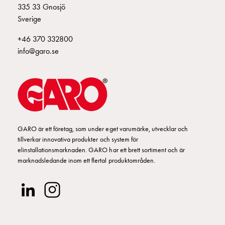
Fundament
335 33 Gnosjö
och
Sverige
stolpar
Fördelningsskåp
+46 370 332800
mätare
info@garo.se
Gatubelysningsskåp
Gatubelysningsskåp
extern
matning
Gatubelysningsskåp
astro
GARO är ett företag, som under eget varumärke, utvecklar och
Kabelskåp
tillverkar innovativa produkter och system för
E-
elinstallationsmarknaden. GARO har ett brett sortiment och är
mobility
marknadsledande inom ett flertal produktområden.
Kabelskåp
E-
mobility
med
mätning