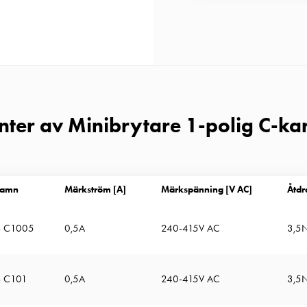
anter av Minibrytare 1-polig C-kar
namn
Märkström [A]
Märkspänning [V AC]
Åtd
 C1005
0,5A
240-415V AC
3,5
 C101
0,5A
240-415V AC
3,5