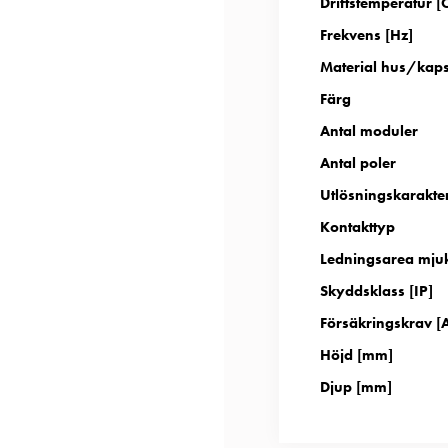
Driftstemperatur [
Frekvens [Hz]
Material hus/kap
Färg
Antal moduler
Antal poler
Utlösningskarakter
Kontakttyp
Ledningsarea mju
Skyddsklass [IP]
Försäkringskrav [
Höjd [mm]
Djup [mm]