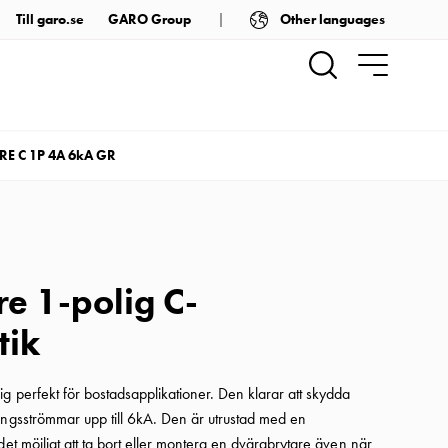
Other languages
Till garo.se
GARO Group
E C 1P 4A 6kA GR
e 1-polig C-
tik
 perfekt för bostadsapplikationer. Den klarar att skydda
ingsströmmar upp till 6kA. Den är utrustad med en
det möjligt att ta bort eller montera en dvärgbrytare även när