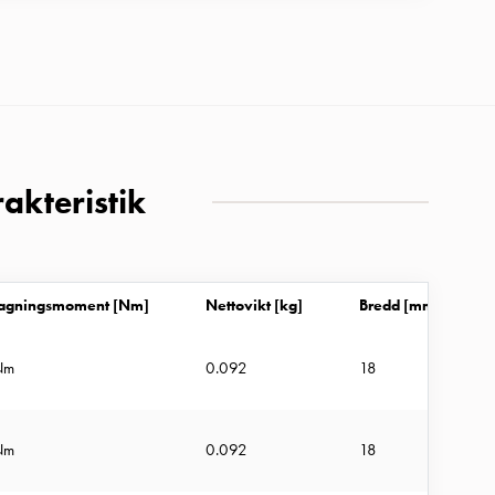
akteristik
ragningsmoment [Nm]
Nettovikt [kg]
Bredd [mm]
Nm
0.092
18
Nm
0.092
18