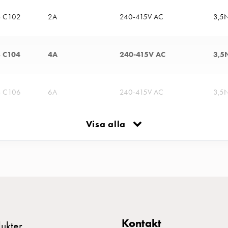
 C102
2A
240-415V AC
3,5
 C104
4A
240-415V AC
3,5
 C106
6A
240-415V AC
3,5
Visa alla
 C110
10A
240-415V AC
3,5
 C113
13A
240-415V AC
3,5
 C116
16A
240-415V AC
3,5
Kontakt
ukter