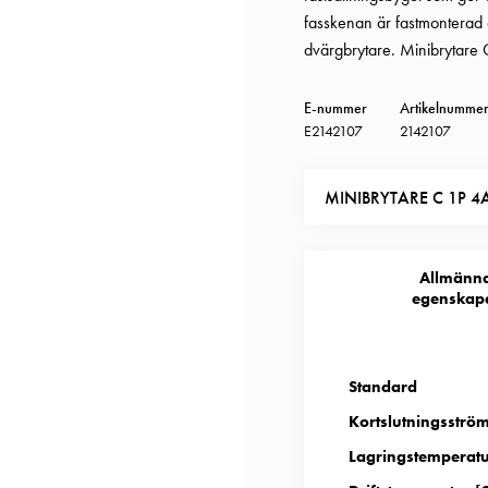
fasskenan är fastmonterad
dvärgbrytare. Minibrytare 
E-nummer
Artikelnumme
E2142107
2142107
MINIBRYTARE C 1P 4
Allmänn
egenskap
Standard
Kortslutningsström
Lagringstemperatu