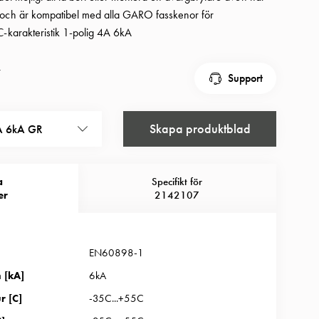
 och är kompatibel med alla GARO fasskenor för
C-karakteristik 1-polig 4A 6kA
r
Support
Skapa produktblad
A 6kA GR
a
Specifikt för
er
2142107
EN60898-1
 [kA]
6kA
r [C]
-35C...+55C