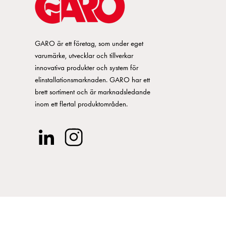
Nm
0.092
18
GARO är ett företag, som under eget
Nm
0.092
18
varumärke, utvecklar och tillverkar
innovativa produkter och system för
elinstallationsmarknaden. GARO har ett
Nm
0.092
18
brett sortiment och är marknadsledande
inom ett flertal produktområden.
Nm
0.092
18
Nm
0.092
18
Nm
0.092
18