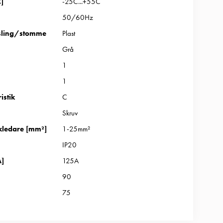
C]
-25C...+55C
50/60Hz
sling/stomme
Plast
Grå
1
1
istik
C
Skruv
kledare [mm²]
1-25mm²
IP20
A]
125A
90
75