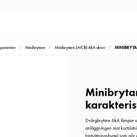
MINIBRYTAR
mponenter
Minibrytare
Minibrytare (MCB) 6kA skruv
Minibrytar
karakteris
Dvärgbrytare 6kA lämpar sig
anläggningen mot kortslutn
fastsättningsbygel som gör 