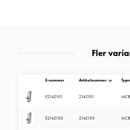
MELN
Tid
och
temperaturstyrda
uttag
Kosterstolpar
Fler vari
Koster
två
uttag
Koster
E-nummer
Artikelnummer
Typ
tre
uttag
E2142101
2142101
MCB
Koster
fyra
uttag
E2142103
2142103
MCB
Kosterstolpar