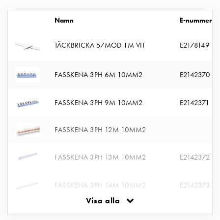
Fundament
och
Namn
E-nummer
stolpar
Fördelningsskåp
TÄCKBRICKA 57MOD 1M VIT
E2178149
mätare
Gatubelysningsskåp
Gatubelysningsskåp
FASSKENA 3PH 6M 10MM2
E2142370
extern
matning
FASSKENA 3PH 9M 10MM2
E2142371
Gatubelysningsskåp
astro
FASSKENA 3PH 12M 10MM2
Kabelskåp
E-
mobility
FASSKENA 3PH 13M 10MM2
E2142372
Kabelskåp
E-
FASSKENA 3PH 14M 10MM2
E2142373
mobility
Visa alla
med
FASSKENA 3PH 20M 10MM2
E2142375
mätning