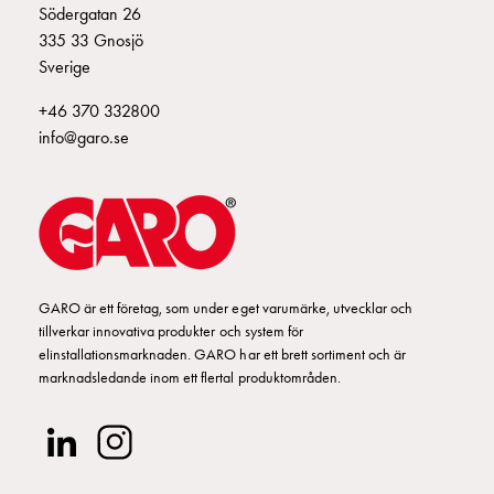
Södergatan 26
och
BÄTTRINGSFÄRG VIT PENSEL
E1693384
335 33 Gnosjö
frontplåtar
Sverige
GCS
Ö-KOPPLINGSBYG 3F 125/10
E2142849
Gavlar
+46 370 332800
GCS
info@garo.se
Skenor
TÄCKBRICKA 14M
E2178151
GCS
Flänsar
GCS
PLASTFICKA GRUPPSCH
E2270794
Säkringshållare
DZ
NUMMERLIST 1-120
E2270839
GARO är ett företag, som under eget varumärke, utvecklar och
GCS
tillverkar innovativa produkter och system för
Insatser
elinstallationsmarknaden. GARO har ett brett sortiment och är
NUMMERLIST 1-42
E2270910
GCS
marknadsledande inom ett flertal produktområden.
Fundament
NUMMERLIST 1-75
E2270911
och
stolpar
Utg.BÄTTRINGSFÄRG VIT SPRAY
2394822
GCS