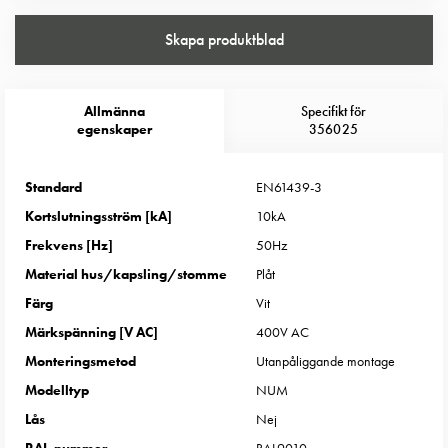
Entity
Heat
Skapa produktblad
Entity
Heat
med
Allmänna
Specifikt för
mätning
egenskaper
356025
Entity
Heat
Standard
EN61439-3
utan
Kortslutningsström [kA]
10kA
mätning
Kompaktuttag
Frekvens [Hz]
50Hz
MELN
Material hus/kapsling/stomme
Plåt
Tid
Färg
Vit
och
Märkspänning [V AC]
400V AC
temperaturstyrda
Monteringsmetod
Utanpåliggande montage
uttag
Kosterstolpar
Modelltyp
NUM
Koster
Lås
Nej
två