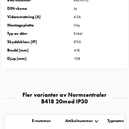
RAL-nummer
RAL9010
uttag
DIN-skena
Ja
Koster
Vidarematning [A]
63A
tre
uttag
Montageplatta
Nej
Koster
Typ av dörr
Enkel
fyra
Skyddsklass [IP]
IP30
uttag
Bredd [mm]
418
Kosterstolpar
belysning
Djup [mm]
108
Infrastruktur
och
eldistribution
Lågspänningsfördelning
Kabelskåp
Fler varianter av Normcentraler
med
B418 20mod IP30
skensystem
Säkringslastfrånskiljare
Tillbehör
E-nummer
Artikelnummer
Typnamn
och