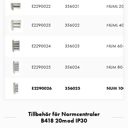
montagedelar
E2290022
356021
NUML 20-
Kabelskåp
Kabelskåp
E2290023
356022
NUML 40-
utan
mätning
Tomt
E2290024
356023
NUM 60-3
kabelskåp
Kabelskåp
norm
E2290025
356024
NUM 80-4
Kabelskåp
för
mätare
och
E2290026
356025
NUM 100-
reservkraft
Kabelskåp
för
Tillbehör för Normcentraler
mätare
B418 20mod IP30
Fördelningsskåp