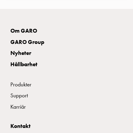
Kabelskåp
E-
FASSKENA 3PH 25M 10MM2
E2142376
mobility
utan
FASSKENA 3FAS+N 57M/16
E2142379
Om GARO
mätning
Central
GARO Group
FASSKENA 1FAS+N 57M/16
E2142381
GCS
Nyheter
Slutfördelningsskåp
MS
Hållbarhet
ÄNDSKYDD FASSKENA 3F 10 TYP D
E2142382
Byggsystem
GCS
Profiler
Produkter
ÄNDSKYDD FASSKENA 4F 16 TYP C
E2142383
GCS
Support
Mittprofil
Bakplåt
BERÖRINGSSKYDD FASSKENA 5M
E2142384
Karriär
GCS
Montageplåtar
SKRUVPLOMBERING 100ST/PÅSE
E2201605
GCS
Kontakt
Dörrar