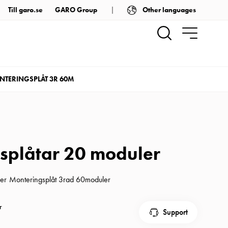
Other languages
Till garo.se
GARO Group
NTERINGSPLÅT 3R 60M
splåtar 20 moduler
ler Monteringsplåt 3rad 60moduler
r
Support