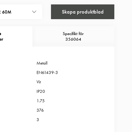
Skapa produktblad
R 60M
a
Specifikt för
er
356064
Metall
EN61439-3
Vit
IP20
1.75
376
3