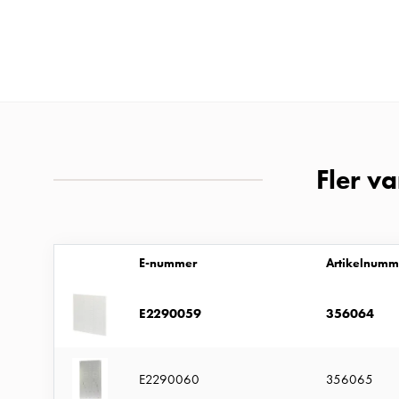
Gctrl
Tillbehör
och
montagedelar
PN100
Entity
Heat
Fler v
Entity
Heat
med
mätning
E-nummer
Artikelnumm
Entity
Heat
E2290059
356064
utan
mätning
E2290060
356065
Kompaktuttag