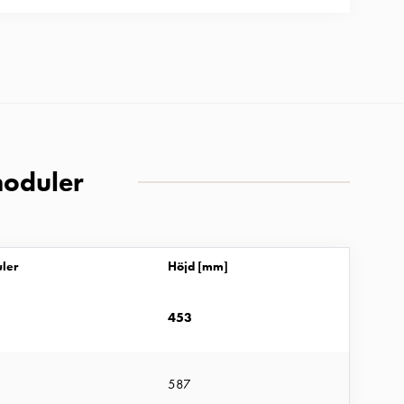
moduler
ler
Höjd [mm]
453
587