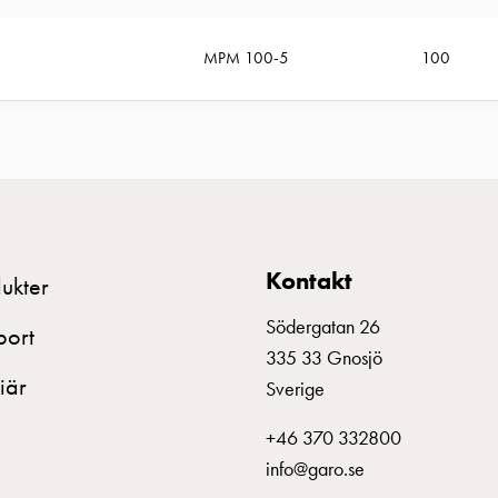
MPM 100-5
100
Kontakt
ukter
Södergatan 26
port
335 33 Gnosjö
iär
Sverige
+46 370 332800
info@garo.se