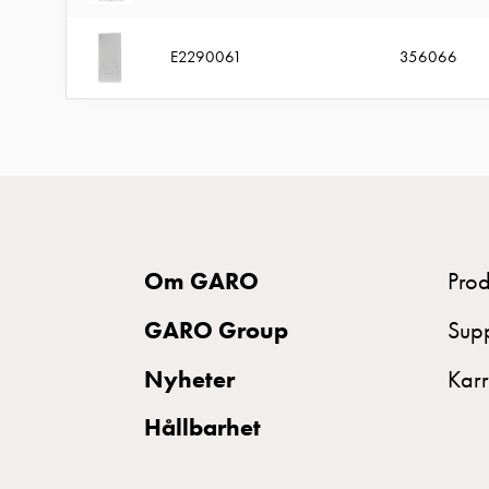
MELN
Tid
E2290061
356066
och
temperaturstyrda
uttag
Kosterstolpar
Koster
två
uttag
Om GARO
Prod
Koster
tre
GARO Group
Sup
uttag
Nyheter
Karr
Koster
fyra
Hållbarhet
uttag
Kosterstolpar